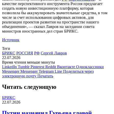
качестве перспективного инструмента Россия предлагает
создать новую инвестиционную платформу, которая
позволила бы аккумулировать значительные средства, в том
числе за счет использования цифровых активов, для
реализации проектов развития на пространстве нашего
объединения», — сказал Лавров на заседании совета
министров иностранных
дел стран БРИКС.
Источник
Теги
БРИКС
РОССИЯ
РФ
Сергей Лавров
22.07.2026
Время чтения меньше минуты
LinkedIn
Tumblr
Pinterest
Reddit
Вконтакте
Одноклассники
Messenger
Messenger
Telegram
Line
Поделиться через
электронную почту
Печатать
Читать следующую
БРИКС
22.07.2026
Путин назначил Гурьева главой