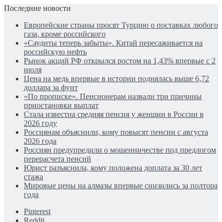
Последние новости
Европейские страны просят Турцию о поставках любого
газа, кроме российского
«Саудиты теперь забыты». Китай пересаживается на
российскую нефть
Рынок акций РФ открылся ростом на 1,43% впервые с 2
июля
Цена на медь впервые в истории поднялась выше 6,72
доллара за фунт
«По прописке». Пенсионерам назвали три причины
приостановки выплат
Стала известна средняя пенсия у женщин в России в
2026 году
Россиянам объяснили, кому повысят пенсии с августа
2026 года
Россиян предупредили о мошенничестве под предлогом
перерасчета пенсий
Юрист разъяснила, кому положена доплата за 30 лет
стажа
Мировые цены на алмазы впервые снизились за полтора
года
Pinterest
Reddit