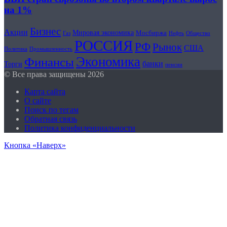
на 1%
Бизнес
Акции
Мировая экономика
Мосбиржа
Нефть
Общество
Газ
РОССИЯ
РФ
Рынок
США
Политика
Промышленность
Экономика
Финансы
банки
Торги
пенсии
© Все права защищены 2026
Карта сайта
О сайте
Поиск по тегам
Обратная связь
Политика конфиденциальности
Кнопка «Наверх»