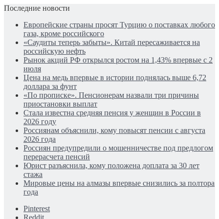
Последние новости
Европейские страны просят Турцию о поставках любого
газа, кроме российского
«Саудиты теперь забыты». Китай пересаживается на
российскую нефть
Рынок акций РФ открылся ростом на 1,43% впервые с 2
июля
Цена на медь впервые в истории поднялась выше 6,72
доллара за фунт
«По прописке». Пенсионерам назвали три причины
приостановки выплат
Стала известна средняя пенсия у женщин в России в
2026 году
Россиянам объяснили, кому повысят пенсии с августа
2026 года
Россиян предупредили о мошенничестве под предлогом
перерасчета пенсий
Юрист разъяснила, кому положена доплата за 30 лет
стажа
Мировые цены на алмазы впервые снизились за полтора
года
Pinterest
Reddit