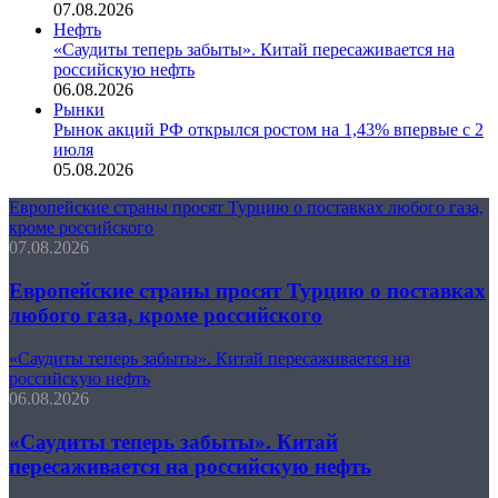
07.08.2026
Нефть
«Саудиты теперь забыты». Китай пересаживается на
российскую нефть
06.08.2026
Рынки
Рынок акций РФ открылся ростом на 1,43% впервые с 2
июля
05.08.2026
Европейские страны просят Турцию о поставках любого газа,
кроме российского
07.08.2026
Европейские страны просят Турцию о поставках
любого газа, кроме российского
«Саудиты теперь забыты». Китай пересаживается на
российскую нефть
06.08.2026
«Саудиты теперь забыты». Китай
пересаживается на российскую нефть