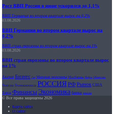
Рост ВВП России в июне ускорился до 1,1%
ВВП Германии во втором квартале вырос на 0,2%
03.08.2026
ВВП Германии во втором квартале вырос на
0,2%
ВВП стран еврозоны во втором квартале вырос на 1%
03.08.2026
ВВП стран еврозоны во втором квартале вырос
на 1%
Бизнес
Акции
Мировая экономика
Мосбиржа
Нефть
Общество
Газ
РОССИЯ
РФ
Рынок
США
Политика
Промышленность
Экономика
Финансы
банки
Торги
пенсии
© Все права защищены 2026
Карта сайта
О сайте