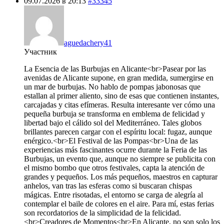
09.07.2026 в 20:13
#33345
aguedachery41
Участник
La Esencia de las Burbujas en Alicante<br>Pasear por las
avenidas de Alicante supone, en gran medida, sumergirse en
un mar de burbujas. No hablo de pompas jabonosas que
estallan al primer aliento, sino de esas que contienen instantes,
carcajadas y citas efímeras. Resulta interesante ver cómo una
pequeña burbuja se transforma en emblema de felicidad y
libertad bajo el cálido sol del Mediterráneo. Tales globos
brillantes parecen cargar con el espíritu local: fugaz, aunque
enérgico.<br>El Festival de las Pompas<br>Una de las
experiencias más fascinantes ocurre durante la Feria de las
Burbujas, un evento que, aunque no siempre se publicita con
el mismo bombo que otros festivales, capta la atención de
grandes y pequeños. Los más pequeños, maestros en capturar
anhelos, van tras las esferas como si buscaran chispas
mágicas. Entre risotadas, el entorno se carga de alegría al
contemplar el baile de colores en el aire. Para mí, estas ferias
son recordatorios de la simplicidad de la felicidad.
<br>Creadores de Momentos<br>En Alicante, no son solo los