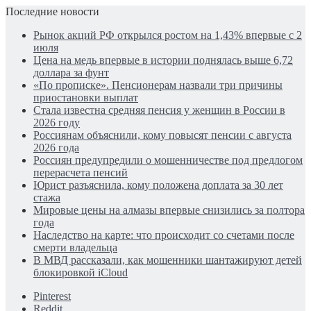
Последние новости
Рынок акций РФ открылся ростом на 1,43% впервые с 2
июля
Цена на медь впервые в истории поднялась выше 6,72
доллара за фунт
«По прописке». Пенсионерам назвали три причины
приостановки выплат
Стала известна средняя пенсия у женщин в России в
2026 году
Россиянам объяснили, кому повысят пенсии с августа
2026 года
Россиян предупредили о мошенничестве под предлогом
перерасчета пенсий
Юрист разъяснила, кому положена доплата за 30 лет
стажа
Мировые цены на алмазы впервые снизились за полтора
года
Наследство на карте: что происходит со счетами после
смерти владельца
В МВД рассказали, как мошенники шантажируют детей
блокировкой iCloud
Pinterest
Reddit