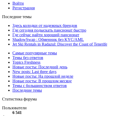
Войти
Регистрация
Последние темы
Здесь колодки от надежных брендов
Где сегодня подыскать пансионат быстро
Где сейчас найти хороший пансионат
ShadowSwap : Обменник без KYC/AML
Jet Ski Rentals in Radazul: Discover the Coast of Tenerife
Самые популярные темы
Темы без ответов
Topics Freshness
Новые посты: Последний день
New posts: Last three days
Новые посты: На прошлой неделе
Новые посты: В прошлом месяце
Темы с большинством ответов
Последние темы
Статистика форума
Пользователи
6 541