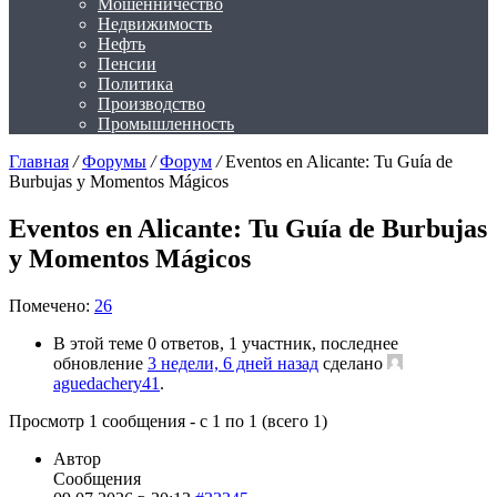
Мошенничество
Недвижимость
Нефть
Пенсии
Политика
Производство
Промышленность
Главная
/
Форумы
/
Форум
/
Eventos en Alicante: Tu Guía de
Burbujas y Momentos Mágicos
Eventos en Alicante: Tu Guía de Burbujas
y Momentos Mágicos
Помечено:
26
В этой теме 0 ответов, 1 участник, последнее
обновление
3 недели, 6 дней назад
сделано
aguedachery41
.
Просмотр 1 сообщения - с 1 по 1 (всего 1)
Автор
Сообщения