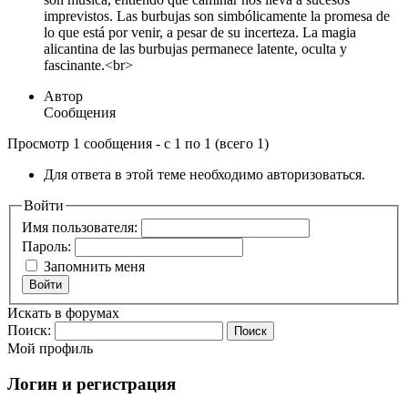
imprevistos. Las burbujas son simbólicamente la promesa de
lo que está por venir, a pesar de su incerteza. La magia
alicantina de las burbujas permanece latente, oculta y
fascinante.<br>
Автор
Сообщения
Просмотр 1 сообщения - с 1 по 1 (всего 1)
Для ответа в этой теме необходимо авторизоваться.
Войти
Имя пользователя:
Пароль:
Запомнить меня
Войти
Искать в форумах
Поиск:
Мой профиль
Логин и регистрация