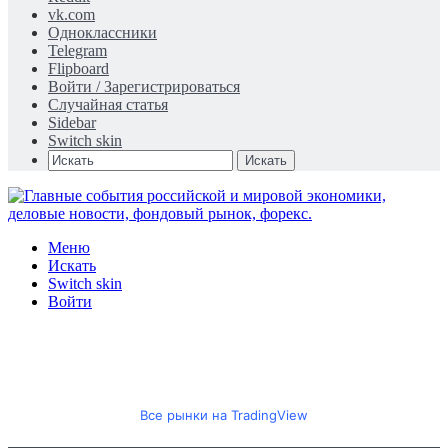
vk.com
Одноклассники
Telegram
Flipboard
Войти / Зарегистрироваться
Случайная статья
Sidebar
Switch skin
Искать
Меню
Искать
Switch skin
Войти
Все рынки на TradingView