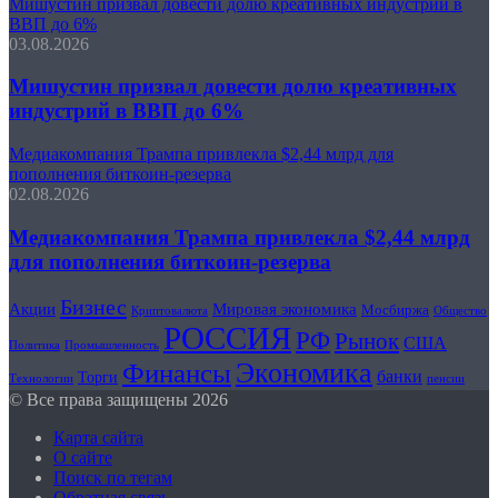
Мишустин призвал довести долю креативных индустрий в
ВВП до 6%
03.08.2026
Мишустин призвал довести долю креативных
индустрий в ВВП до 6%
Медиакомпания Трампа привлекла $2,44 млрд для
пополнения биткоин-резерва
02.08.2026
Медиакомпания Трампа привлекла $2,44 млрд
для пополнения биткоин-резерва
Бизнес
Акции
Мировая экономика
Мосбиржа
Криптовалюта
Общество
РОССИЯ
РФ
Рынок
США
Политика
Промышленность
Финансы
Экономика
банки
Торги
Технологии
пенсии
© Все права защищены 2026
Карта сайта
О сайте
Поиск по тегам
Обратная связь