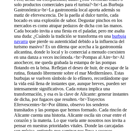
solo productos comerciales para el turista?<br>Las Burbuja
Gastronómica<br>La gastronomía local aporta además su
matiz de efervescencia. De la paella al dulce turrón, cada
bocado es una explosión de sabor. Degustar pinchos en los
mercados es como atrapar pedazos de dicha con las manos.
Cada bocado invita a una fiesta en el paladar, pero me asalta
una duda: ¿Cuándo la tradición se transforma en una
burbuja
navarra
que pierde su autenticidad debido a la influencia del
turismo masivo? Es un dilema que acecha a la gastronomía
alicantina, donde lo local y lo comercial a menudo coexisten
en una danza a veces incómoda.<br>Pompas al Aire<br>Al
anochecer, me queda grabada la estampa de las pompas
flotando en la brisa. Reflejan el deseo de huir, de escapar de la
rutina, flotando libremente sobre el mar Mediterráneo. Estas
burbujas se vuelven símbolo de lo efímero, recordándome que
la vida está llena de instantes que, aunque breves, pueden ser
intensamente significativos. Cada rotura implica una
transformación, y esa es la clave de Alicante: generar instantes
de dicha, por fugaces que resulten.<br>Trayectos
Efervescentes<br>Por último, observo los senderos
transitados y las pompas que hemos formado. Cada rincón de
Alicante cuenta una historia. Alicante oscila sin cesar entre el
corazón y la materia. Lo que vuela ante nosotros nos invita a
pensar en nuestras prioridades vitales. Donde las carcajadas
son música, entiendo que caminar nos lleva a sucesos