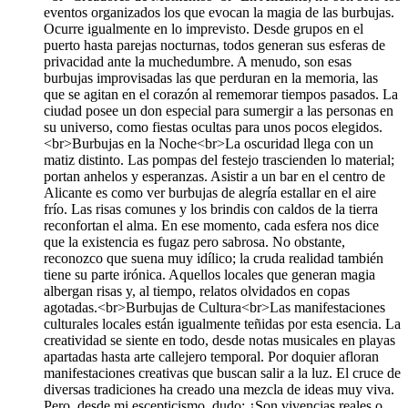
eventos organizados los que evocan la magia de las burbujas.
Ocurre igualmente en lo imprevisto. Desde grupos en el
puerto hasta parejas nocturnas, todos generan sus esferas de
privacidad ante la muchedumbre. A menudo, son esas
burbujas improvisadas las que perduran en la memoria, las
que se agitan en el corazón al rememorar tiempos pasados. La
ciudad posee un don especial para sumergir a las personas en
su universo, como fiestas ocultas para unos pocos elegidos.
<br>Burbujas en la Noche<br>La oscuridad llega con un
matiz distinto. Las pompas del festejo trascienden lo material;
portan anhelos y esperanzas. Asistir a un bar en el centro de
Alicante es como ver burbujas de alegría estallar en el aire
frío. Las risas comunes y los brindis con caldos de la tierra
reconfortan el alma. En ese momento, cada esfera nos dice
que la existencia es fugaz pero sabrosa. No obstante,
reconozco que suena muy idílico; la cruda realidad también
tiene su parte irónica. Aquellos locales que generan magia
albergan risas y, al tiempo, relatos olvidados en copas
agotadas.<br>Burbujas de Cultura<br>Las manifestaciones
culturales locales están igualmente teñidas por esta esencia. La
creatividad se siente en todo, desde notas musicales en playas
apartadas hasta arte callejero temporal. Por doquier afloran
manifestaciones creativas que buscan salir a la luz. El cruce de
diversas tradiciones ha creado una mezcla de ideas muy viva.
Pero, desde mi escepticismo, dudo: ¿Son vivencias reales o