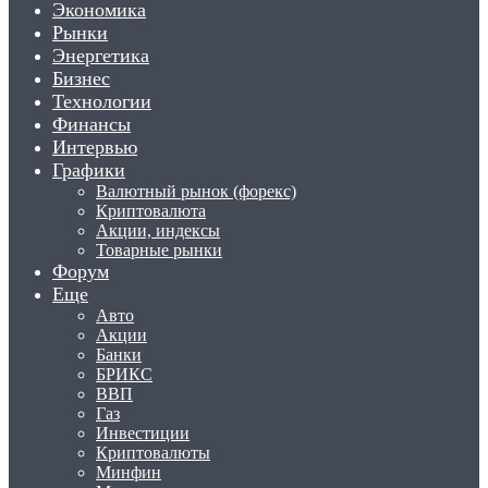
Экономика
Рынки
Энергетика
Бизнес
Технологии
Финансы
Интервью
Графики
Валютный рынок (форекс)
Криптовалюта
Акции, индексы
Товарные рынки
Форум
Еще
Авто
Акции
Банки
БРИКС
ВВП
Газ
Инвестиции
Криптовалюты
Минфин