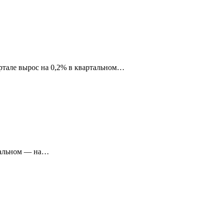
ртале вырос на 0,2% в квартальном…
ртальном — на…