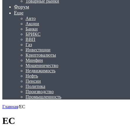
Товарные рынки
Форум
Еще
Авто
Акции
Банки
БРИКС
ВВП
Газ
Инвестиции
Криптовалюты
Минфин
Мошенничество
Недвижимость
Нефть
Пенсии
Политика
Производство
Промышленность
Главная
/
ЕС
ЕС