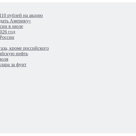
110 рублей на акцию
одать Америку»
сии в июле
026 год
 России
аза, кроме российского
сийскую нефть
июля
лара за фунт