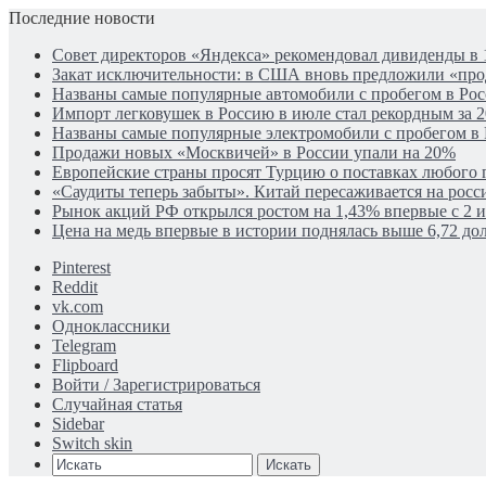
Последние новости
Совет директоров «Яндекса» рекомендовал дивиденды в 
Закат исключительности: в США вновь предложили «пр
Названы самые популярные автомобили с пробегом в Рос
Импорт легковушек в Россию в июле стал рекордным за 2
Названы самые популярные электромобили с пробегом в
Продажи новых «Москвичей» в России упали на 20%
Европейские страны просят Турцию о поставках любого г
«Саудиты теперь забыты». Китай пересаживается на рос
Рынок акций РФ открылся ростом на 1,43% впервые с 2 
Цена на медь впервые в истории поднялась выше 6,72 дол
Pinterest
Reddit
vk.com
Одноклассники
Telegram
Flipboard
Войти / Зарегистрироваться
Случайная статья
Sidebar
Switch skin
Искать