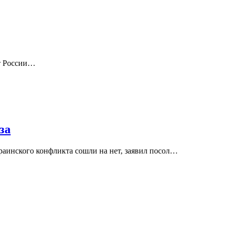
нт России…
за
раинского конфликта сошли на нет, заявил посол…