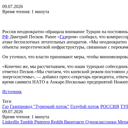
09.07.2026
Время чтения: 1 минута
Россия неоднократно обращала внимание Турции на постоянные
РФ
Дмитрий Песков. Ранее «
Газ
пром» сообщил, что компрессор
атаке беспилотных летательных аппаратов. «Мы неоднократно
объекты энергетической инфраструктуры, связанные с перекачк
Он уточнил, что власти принимают меры, чтобы минимизирова
«Конечно же, мы рассчитываем, что наши турецкие собеседники
отметил Песков.»Мы считаем, что киевский режим постоянно 
энергосистемы», — добавил пресс-секретарь президента, отвеч
время саммита НАТО в Анкаре.
Несколько предприятий Нижне
Источник
Теги
Газ
Газопровод "Турецкий поток"
Голубой поток
РОССИЯ
ТУ
09.07.2026
Время чтения: 1 минута
LinkedIn
Tumblr
Pinterest
Reddit
Вконтакте
Одноклассники
Mess