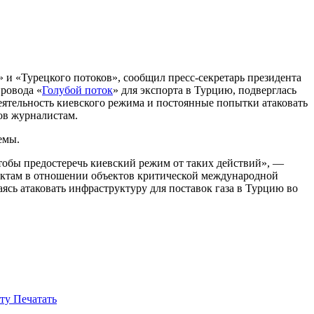
и «Турецкого потоков», сообщил пресс-секретарь президента
провода «
Голубой поток
» для экспорта в Турцию, подверглась
еятельность киевского режима и
постоянные попытки атаковать
ов журналистам.
емы.
чтобы предостеречь киевский режим от таких действий», —
 актам в отношении объектов критической международной
ясь атаковать инфраструктуру для поставок газа в Турцию во
ту
Печатать