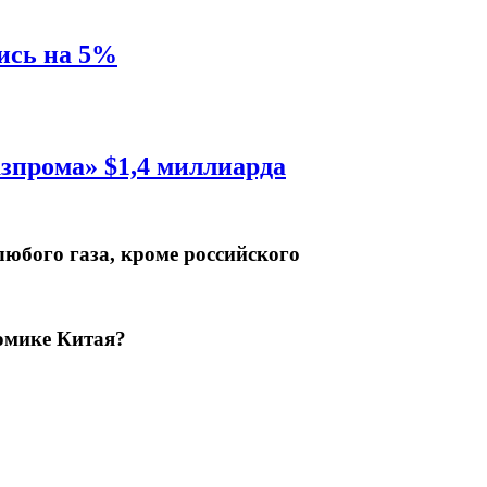
ись на 5%
азпрома» $1,4 миллиарда
юбого газа, кроме российского
номике Китая?