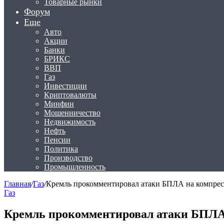
Товарные рынки
Форум
Еще
Авто
Акции
Банки
БРИКС
ВВП
Газ
Инвестиции
Криптовалюты
Минфин
Мошенничество
Недвижимость
Нефть
Пенсии
Политика
Производство
Промышленность
Главная
/
Газ
/
Кремль прокомментировал атаки БПЛА на компре
Газ
Кремль прокомментировал атаки БПЛА