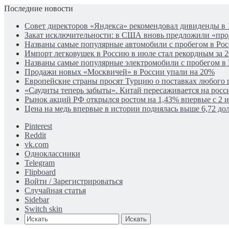
Последние новости
Совет директоров «Яндекса» рекомендовал дивиденды в 
Закат исключительности: в США вновь предложили «пр
Названы самые популярные автомобили с пробегом в Рос
Импорт легковушек в Россию в июле стал рекордным за 2
Названы самые популярные электромобили с пробегом в
Продажи новых «Москвичей» в России упали на 20%
Европейские страны просят Турцию о поставках любого г
«Саудиты теперь забыты». Китай пересаживается на рос
Рынок акций РФ открылся ростом на 1,43% впервые с 2 
Цена на медь впервые в истории поднялась выше 6,72 дол
Pinterest
Reddit
vk.com
Одноклассники
Telegram
Flipboard
Войти / Зарегистрироваться
Случайная статья
Sidebar
Switch skin
Искать