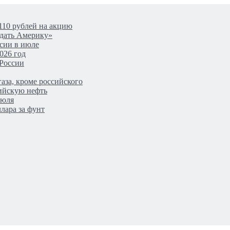
110 рублей на акцию
одать Америку»
сии в июле
026 год
 России
аза, кроме российского
сийскую нефть
июля
лара за фунт