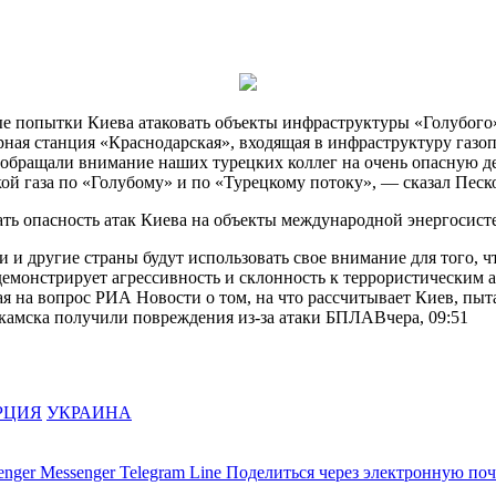
 попытки Киева атаковать объекты инфраструктуры «Голубого» 
ная станция «Краснодарская», входящая в инфраструктуру газо
 обращали внимание наших турецких коллег на очень опасную д
ой газа по «Голубому» и по «Турецкому потоку», — сказал Песк
ть опасность атак Киева на объекты международной энергосист
 и другие страны будут использовать свое внимание для того, 
демонстрирует агрессивность и склонность к террористическим
ая на вопрос РИА Новости о том, на что рассчитывает Киев, пыта
камска получили повреждения из-за атаки БПЛА
Вчера, 09:51
РЦИЯ
УКРАИНА
enger
Messenger
Telegram
Line
Поделиться через электронную поч