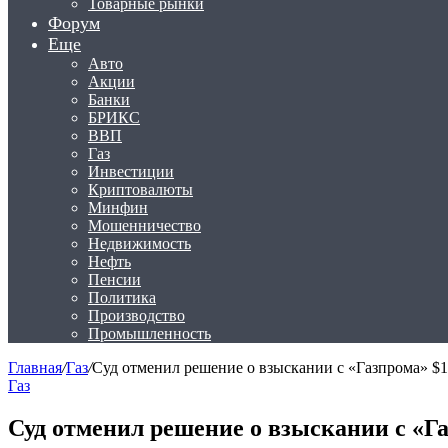
Товарные рынки
Форум
Еще
Авто
Акции
Банки
БРИКС
ВВП
Газ
Инвестиции
Криптовалюты
Минфин
Мошенничество
Недвижимость
Нефть
Пенсии
Политика
Производство
Промышленность
Главная
/
Газ
/
Суд отменил решение о взыскании с «Газпрома» $1
Газ
Суд отменил решение о взыскании с «Г