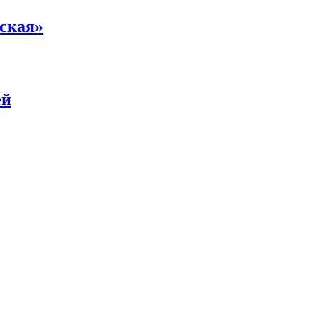
ская»
ей