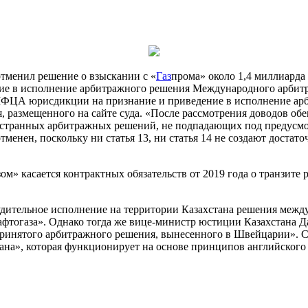
менил решение о взыскании с «
Газ
прома» около 1,4 миллиарда
ние в исполнение арбитражного решения Международного арбитр
да МФЦА юрисдикции на признание и приведение в исполнение а
 размещенного на сайте суда. «После рассмотрения доводов обе
транных арбитражных решений, не подпадающих под предусмотр
енен, поскольку ни статья 13, ни статья 14 не создают достат
м» касается контрактных обязательств от 2019 года о транзите 
ительное исполнение на территории Казахстана решения междун
афтогаза». Однако тогда же вице-министр юстиции Казахстана 
 принятого арбитражного решения, вынесенного в Швейцарии». С
ана», которая функционирует на основе принципов английского