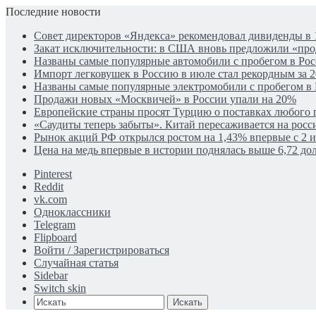
Последние новости
Совет директоров «Яндекса» рекомендовал дивиденды в 
Закат исключительности: в США вновь предложили «пр
Названы самые популярные автомобили с пробегом в Рос
Импорт легковушек в Россию в июле стал рекордным за 2
Названы самые популярные электромобили с пробегом в
Продажи новых «Москвичей» в России упали на 20%
Европейские страны просят Турцию о поставках любого г
«Саудиты теперь забыты». Китай пересаживается на рос
Рынок акций РФ открылся ростом на 1,43% впервые с 2 
Цена на медь впервые в истории поднялась выше 6,72 дол
Pinterest
Reddit
vk.com
Одноклассники
Telegram
Flipboard
Войти / Зарегистрироваться
Случайная статья
Sidebar
Switch skin
Искать