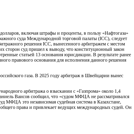
 долларов, включая штрафы и проценты, в пользу «Нафтогаза»
ажного суда Международной торговой палаты (ICC), следует
рбитражного решения ICC, вынесенного
арбитражем с местом
их сторон суд пришел к выводу, что конституционный закон
енные статьей 13 основания юрисдикции. В результате ранее
очного правового основания для исполнения данного решения
российского газа. В 2025 году арбитраж в Швейцарии вынес
ародного арбитража о взыскании с «Газпрома» около 1,4
Даниель Ваисов сообщил, что «судом МФЦА не рассматривался
уд МФЦА это независимая судебная система в Казахстане,
 общего права и привлекает ведущих международных судей. Он