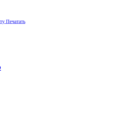
ту
Печатать
о