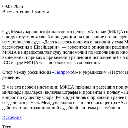
09.07.2026
Время чтения: 1 минута
Суд Международного финансового центра «Астана» (МФЦА) от
в виду отсутствия своей юрисдикции на признание и приведе
из материалов суда. «Дело касалось вопроса о наличии у су
рассмотрения в Швейцарии», — говорится в описании решения,
МФЦА не предоставляет суду полномочий по исполнению инос
вынесенный приказ о приведении решения в исполнение был отм
ICC в суде МФЦА», — добавляется в сообщении.
Спор между российским «
Газпром
ом» и украинским «Нафтогазо
решение.
В мае суд первой инстанции МФЦА признал и разрешил принуд
миллиарда долларов, включая штрафы и проценты в пользу «Н
вопрос по существу спора. Речь идет лишь о признании ранее
созданная в рамках Международного финансового центра «Аст
действует вне традиционной судебной системы республики.
Источник
Теги