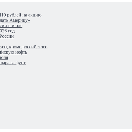
110 рублей на акцию
одать Америку»
сии в июле
026 год
 России
аза, кроме российского
сийскую нефть
июля
лара за фунт