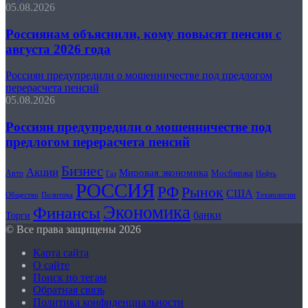
05.08.2026
Россиянам объяснили, кому повысят пенсии с
августа 2026 года
Россиян предупредили о мошенничестве под предлогом
перерасчета пенсий
05.08.2026
Россиян предупредили о мошенничестве под
предлогом перерасчета пенсий
Бизнес
Акции
Мировая экономика
Мосбиржа
Авто
Газ
Нефть
РОССИЯ
РФ
Рынок
США
Общество
Политика
Технологии
Экономика
Финансы
банки
Торги
© Все права защищены 2026
Карта сайта
О сайте
Поиск по тегам
Обратная связь
Политика конфиденциальности