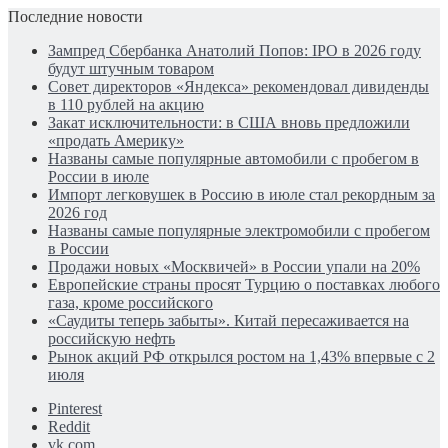
Последние новости
Зампред Сбербанка Анатолий Попов: IPO в 2026 году
будут штучным товаром
Совет директоров «Яндекса» рекомендовал дивиденды
в 110 рублей на акцию
Закат исключительности: в США вновь предложили
«продать Америку»
Названы самые популярные автомобили с пробегом в
России в июле
Импорт легковушек в Россию в июле стал рекордным за
2026 год
Названы самые популярные электромобили с пробегом
в России
Продажи новых «Москвичей» в России упали на 20%
Европейские страны просят Турцию о поставках любого
газа, кроме российского
«Саудиты теперь забыты». Китай пересаживается на
российскую нефть
Рынок акций РФ открылся ростом на 1,43% впервые с 2
июля
Pinterest
Reddit
vk.com