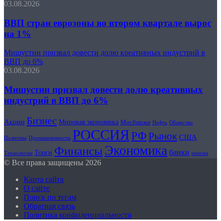
03.08.2026
ВВП стран еврозоны во втором квартале вырос
на 1%
Мишустин призвал довести долю креативных индустрий в
ВВП до 6%
03.08.2026
Мишустин призвал довести долю креативных
индустрий в ВВП до 6%
Бизнес
Акции
Мировая экономика
Мосбиржа
Общество
Нефть
РОССИЯ
РФ
Рынок
США
Политика
Промышленность
Экономика
Финансы
банки
Торги
Технологии
пенсии
© Все права защищены 2026
Карта сайта
О сайте
Поиск по тегам
Обратная связь
Политика конфиденциальности