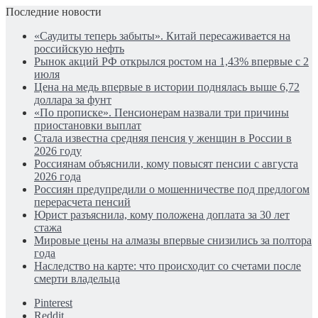
Последние новости
«Саудиты теперь забыты». Китай пересаживается на
российскую нефть
Рынок акций РФ открылся ростом на 1,43% впервые с 2
июля
Цена на медь впервые в истории поднялась выше 6,72
доллара за фунт
«По прописке». Пенсионерам назвали три причины
приостановки выплат
Стала известна средняя пенсия у женщин в России в
2026 году
Россиянам объяснили, кому повысят пенсии с августа
2026 года
Россиян предупредили о мошенничестве под предлогом
перерасчета пенсий
Юрист разъяснила, кому положена доплата за 30 лет
стажа
Мировые цены на алмазы впервые снизились за полтора
года
Наследство на карте: что происходит со счетами после
смерти владельца
Pinterest
Reddit