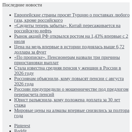
Последние новости
Европейские страны просят Турцию о поставках любого
газа, кроме российского
«Саудиты теперь забыты». Китай пересаживается на
российскую нефть
Рынок акций РФ открылся ростом на 1,43% впервые с 2
июля
Цена на медь впервые в истории поднялась выше 6,72
доллара за фунт
«По прописке». Пенсионерам назвали три причины
приостановки выплат
Стала известна средняя пенсия у женщин в России в
2026 году
Россиянам объяснили, кому повысят пенсии с августа
2026 года
Россиян предупредили о мошенничестве под предлогом
перерасчета пенсий
Юрист разъяснила, кому положена доплата за 30 лет
стажа
Мировые цены на алмазы впервые снизились за полтора
года
Pinterest
Reddit