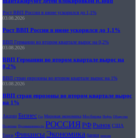
шантажируют детей блокировкой iCloud
Рост ВВП России в июне ускорился до 1,1%
03.08.2026
Рост ВВП России в июне ускорился до 1,1%
ВВП Германии во втором квартале вырос на 0,2%
03.08.2026
ВВП Германии во втором квартале вырос на
0,2%
ВВП стран еврозоны во втором квартале вырос на 1%
03.08.2026
ВВП стран еврозоны во втором квартале вырос
на 1%
Бизнес
Акции
Мировая экономика
Мосбиржа
Нефть
Общество
Газ
РОССИЯ
РФ
Рынок
США
Политика
Промышленность
Экономика
Финансы
банки
Торги
пенсии