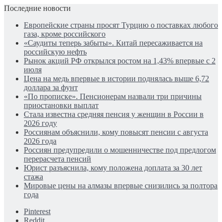
Последние новости
Европейские страны просят Турцию о поставках любого
газа, кроме российского
«Саудиты теперь забыты». Китай пересаживается на
российскую нефть
Рынок акций РФ открылся ростом на 1,43% впервые с 2
июля
Цена на медь впервые в истории поднялась выше 6,72
доллара за фунт
«По прописке». Пенсионерам назвали три причины
приостановки выплат
Стала известна средняя пенсия у женщин в России в
2026 году
Россиянам объяснили, кому повысят пенсии с августа
2026 года
Россиян предупредили о мошенничестве под предлогом
перерасчета пенсий
Юрист разъяснила, кому положена доплата за 30 лет
стажа
Мировые цены на алмазы впервые снизились за полтора
года
Pinterest
Reddit