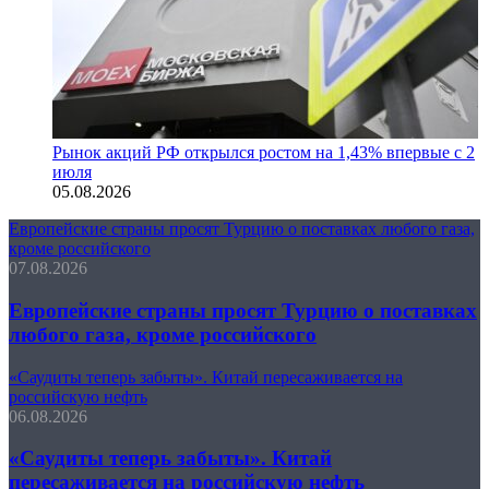
Рынок акций РФ открылся ростом на 1,43% впервые с 2
июля
05.08.2026
Европейские страны просят Турцию о поставках любого газа,
кроме российского
07.08.2026
Европейские страны просят Турцию о поставках
любого газа, кроме российского
«Саудиты теперь забыты». Китай пересаживается на
российскую нефть
06.08.2026
«Саудиты теперь забыты». Китай
пересаживается на российскую нефть