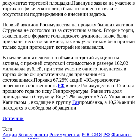
документах торговой
площадки.Накануне заявка на участие в
торгах от физического лица была отклонена в связи с
отсутствием подтверждения о внесении задатка.
Первый аукцион Росимущества на продажу бывших активов
Струкова не состоялся из-за отсутствия заявок. Вторые торги,
заявленные в формате голландского аукциона, также были
признаны несостоявшимися, так как участником был признан
только один претендент, который не назывался.
В начале июня ведомство объявило третий аукцион на
активы, с прежней стартовой стоимостью в размере 162,02
миллиарда рублей, при этом участие одного покупателя в
торгах было бы достаточным для признания его
состоявшимся.Порядка 67,25% акций «Южуралзолота»
перешло в собственность
РФ
в лице Росимущества с 15 июля
прошлого года по иску Генпрокуратуры. Ранее эта доля
принадлежала Струкову. Еще 22% владеет «ААА Управление
Капиталом», входящее в группу
Газ
промбанка, а 10,2% акций
находятся в свободном обращении.
Источник
Теги
Акции
Бизнес
золото
Росимущество
РОССИЯ
РФ
Финансы