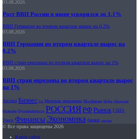
03.08.2026
Рост ВВП России в июне ускорился до 1,1%
ВВП Германии во втором квартале вырос на 0,2%
03.08.2026
ВВП Германии во втором квартале вырос на
0,2%
ВВП стран еврозоны во втором квартале вырос на 1%
03.08.2026
ВВП стран еврозоны во втором квартале вырос
на 1%
Бизнес
Акции
Мировая экономика
Мосбиржа
Нефть
Общество
Газ
РОССИЯ
РФ
Рынок
США
Политика
Промышленность
Экономика
Финансы
банки
Торги
пенсии
© Все права защищены 2026
Карта сайта