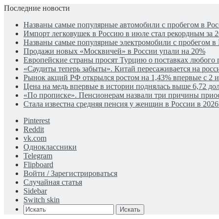
Последние новости
Названы самые популярные автомобили с пробегом в Рос
Импорт легковушек в Россию в июле стал рекордным за 2
Названы самые популярные электромобили с пробегом в
Продажи новых «Москвичей» в России упали на 20%
Европейские страны просят Турцию о поставках любого г
«Саудиты теперь забыты». Китай пересаживается на рос
Рынок акций РФ открылся ростом на 1,43% впервые с 2 
Цена на медь впервые в истории поднялась выше 6,72 дол
«По прописке». Пенсионерам назвали три причины прио
Стала известна средняя пенсия у женщин в России в 2026
Pinterest
Reddit
vk.com
Одноклассники
Telegram
Flipboard
Войти / Зарегистрироваться
Случайная статья
Sidebar
Switch skin
Искать