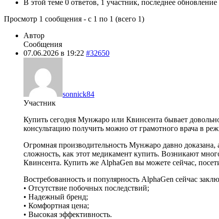
В этой теме 0 ответов, 1 участник, последнее обновление
Просмотр 1 сообщения - с 1 по 1 (всего 1)
Автор
Сообщения
07.06.2026 в 19:22
#32650
sonnick84
Участник
Купить сегодня Мунжаро или Квинсента бывает довольно 
консультацию получить можно от грамотного врача в реж
Огромная производительность Мунжаро давно доказана, а
сложность, как этот медикамент купить. Возникают мног
Квинсента. Купить же AlphaGen вы можете сейчас, посет
Востребованность и популярность AlphaGen сейчас заключ
• Отсутствие побочных последствий;
• Надежный бренд;
• Комфортная цена;
• Высокая эффективность.