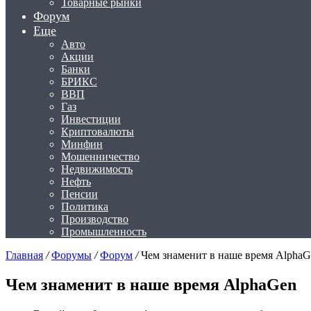
Товарные рынки
Форум
Еще
Авто
Акции
Банки
БРИКС
ВВП
Газ
Инвестиции
Криптовалюты
Минфин
Мошенничество
Недвижимость
Нефть
Пенсии
Политика
Производство
Промышленность
Главная
/
Форумы
/
Форум
/
Чем знаменит в наше время AlphaG
Чем знаменит в наше время AlphaGen