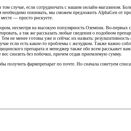
ь в том случае, если сотрудничать с нашим онлайн-магазином. 
м необходимо понимать, мы сможем предложить AlphaGen от про
месте — просто рискуете.
ром, несмотря на высокую популярность Оземпик. Во-первых сто
ировать, а так же рассказать любые сведения о подобном препа
 Тем не менее готовы уже и сейчас их назвать: результативност
чае если есть какие-то проблемы с желудком. Также важно соблю
дицинского препарата и менеджер также обо всем расскажет вам
е вес снизить без побочки, причем отдав приемлемую сумму.
тобы получить фармпрепарат по почте. Но сначала советуем спис