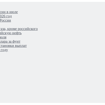
сии в июле
026 год
 России
аза, кроме российского
сийскую нефть
июля
лара за фунт
становки выплат
 году