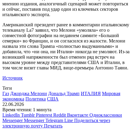
мнению издания, аналогичный сценарий может повториться
и сейчас, поставив под удар один из ключевых секторов
итальянского экспорта.
Американский президент ранее в комментарии итальянскому
телеканалу La7 заявил, что Мелони «умоляла» его о
совместной фотографии на недавнем саммите «Большой
семерки» во Франции, и он согласился из жалости. Мелони
назвала эти слова Трампа «полностью выдуманными» и
добавила, что «ни она, ни Италия» никогда не умоляют. Из-за
возникшей напряженности был отменен ряд встреч на
высоком уровне между представителями США и Италии, в
том числе визит главы МИД, вице-премьера Антонио Таяни.
Источник
Теги
Газ
Джорджа Мелони
Дональд Трамп
ИТАЛИЯ
Мировая
экономика
Политика
США
22.06.2026
Время чтения: 1 минута
LinkedIn
Tumblr
Pinterest
Reddit
Вконтакте
Одноклассники
Messenger
Messenger
Telegram
Line
Поделиться через
электронную почту
Печатать