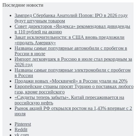
Последние новости
Зампред Сбербанка Анатолий Попов: IPO в 2026 году
будут штучным товаром
Совет директоров «Яндекса» рекомендовал дивиденды
в 110 рублей на акцию
Закат исключительности: в США вновь предложили
«продать Америку»
Названы самые популярные автомобили с пробегом в
России в июле
Импорт легковушек в Россию в июле стал рекордным за
2026 год
Названы самые популярные электромобили с пробегом
в России
Продажи новых «Москвичей» в России упали на 20%
Европейские страны просят Турцию о поставках любого
газа, кроме российского
«Саудиты теперь забыты». Китай пересаживается на
российскую нефть
Рынок акций РФ открылся ростом на 1,43% впервые с 2
июля
Pinterest
Reddit
vk.com