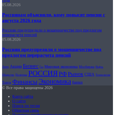
года
05.08.2026
Россиянам объяснили, кому повысят пенсии с
августа 2026 года
Россиян предупредили о мошенничестве под предлогом
перерасчета пенсий
05.08.2026
Россиян предупредили о мошенничестве под
предлогом перерасчета пенсий
Бизнес
Акции
Мировая экономика
Мосбиржа
Авто
Газ
Нефть
РОССИЯ
РФ
Рынок
США
Общество
Политика
Технологии
Экономика
Финансы
банки
Торги
© Все права защищены 2026
Карта сайта
О сайте
Поиск по тегам
Обратная связь
Политика конфиденциальности