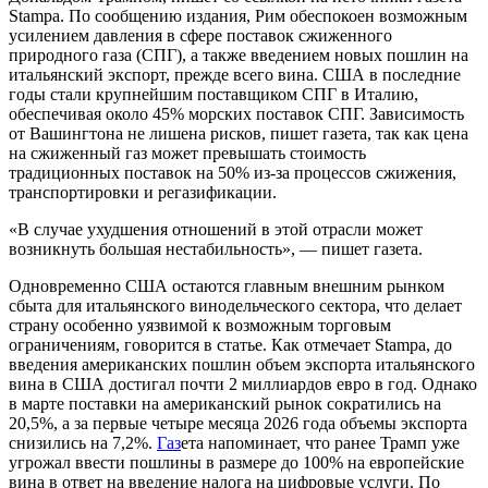
Stampa. По сообщению издания, Рим обеспокоен возможным
усилением давления в сфере поставок сжиженного
природного газа (СПГ), а также введением новых пошлин на
итальянский экспорт, прежде всего вина. США в последние
годы стали крупнейшим поставщиком СПГ в Италию,
обеспечивая около 45%
морских поставок СПГ. Зависимость
от Вашингтона не лишена рисков, пишет газета, так как цена
на сжиженный газ может превышать стоимость
традиционных поставок на 50% из-за процессов сжижения,
транспортировки и регазификации.
«В случае ухудшения отношений в этой отрасли может
возникнуть большая нестабильность», — пишет газета.
Одновременно США остаются главным внешним рынком
сбыта для итальянского винодельческого сектора, что делает
страну особенно уязвимой к возможным торговым
ограничениям, говорится в статье. Как отмечает Stampa, до
введения американских пошлин объем экспорта итальянского
вина в США достигал почти 2 миллиардов евро в год. Однако
в марте поставки на американский рынок сократились на
20,5%, а за первые четыре месяца 2026 года объемы экспорта
снизились на 7,2%.
Газ
ета напоминает, что ранее Трамп уже
угрожал ввести пошлины в размере до 100% на европейские
вина в ответ на введение налога на цифровые услуги. По