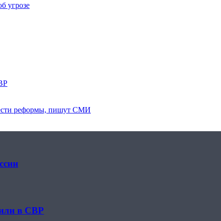
об угрозе
ВР
вести реформы, пишут СМИ
ссии
вили в СВР