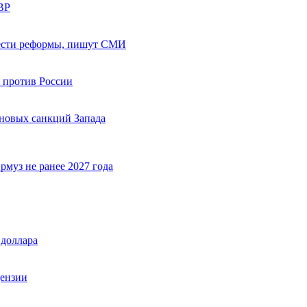
ВР
вести реформы, пишут СМИ
 против России
 новых санкций Запада
муз не ранее 2027 года
 доллара
цензии