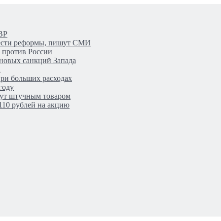
ВР
вести реформы, пишут СМИ
 против России
 новых санкций Запада
Х
при больших расходах
году
дут штучным товаром
110 рублей на акцию