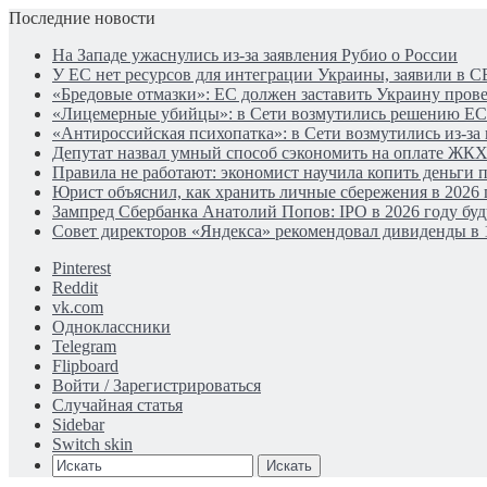
Последние новости
На Западе ужаснулись из-за заявления Рубио о России
У ЕС нет ресурсов для интеграции Украины, заявили в С
«Бредовые отмазки»: ЕС должен заставить Украину про
«Лицемерные убийцы»: в Сети возмутились решению ЕС
«Антироссийская психопатка»: в Сети возмутились из-за
Депутат назвал умный способ сэкономить на оплате ЖК
Правила не работают: экономист научила копить деньги 
Юрист объяснил, как хранить личные сбережения в 2026 
Зампред Сбербанка Анатолий Попов: IPO в 2026 году бу
Совет директоров «Яндекса» рекомендовал дивиденды в 
Pinterest
Reddit
vk.com
Одноклассники
Telegram
Flipboard
Войти / Зарегистрироваться
Случайная статья
Sidebar
Switch skin
Искать