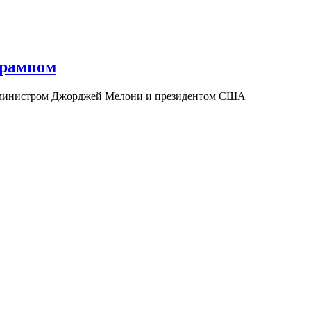
Трампом
ер-министром Джорджей Мелони и президентом США