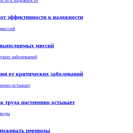
ости к надежности
 от эффективности к надежности
 миссий
невыполнимых миссий
еских заболеваний
ия от критических заболеваний
пенно остывает
 труда постепенно остывает
еводы
держивать переводы