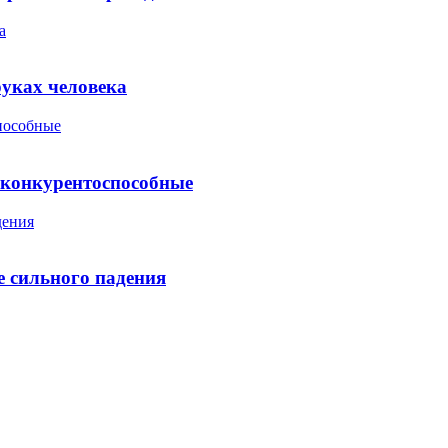
а
уках человека
пособные
 конкурентоспособные
дения
 сильного падения