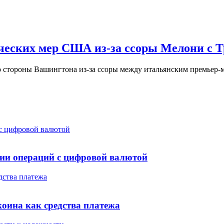
ческих мер США из-за ссоры Мелони с 
со стороны Вашингтона из-за ссоры между итальянским премь
 с цифровой валютой
нии операций с цифровой валютой
дства платежа
коина как средства платежа