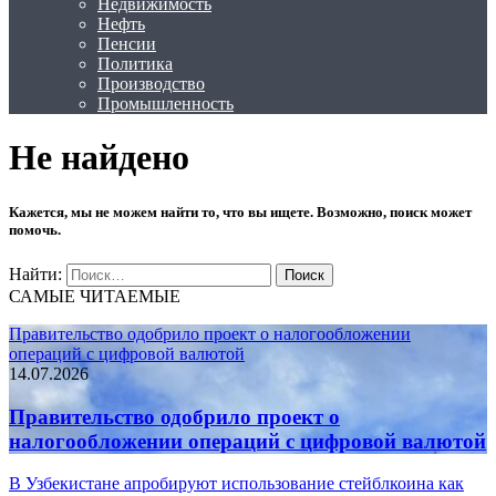
Недвижимость
Нефть
Пенсии
Политика
Производство
Промышленность
Не найдено
Кажется, мы не можем найти то, что вы ищете. Возможно, поиск может
помочь.
Найти:
САМЫЕ ЧИТАЕМЫЕ
Правительство одобрило проект о налогообложении
операций с цифровой валютой
14.07.2026
Правительство одобрило проект о
налогообложении операций с цифровой валютой
В Узбекистане апробируют использование стейблкоина как