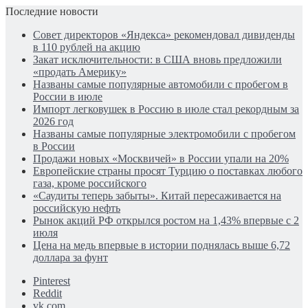
Последние новости
Совет директоров «Яндекса» рекомендовал дивиденды
в 110 рублей на акцию
Закат исключительности: в США вновь предложили
«продать Америку»
Названы самые популярные автомобили с пробегом в
России в июле
Импорт легковушек в Россию в июле стал рекордным за
2026 год
Названы самые популярные электромобили с пробегом
в России
Продажи новых «Москвичей» в России упали на 20%
Европейские страны просят Турцию о поставках любого
газа, кроме российского
«Саудиты теперь забыты». Китай пересаживается на
российскую нефть
Рынок акций РФ открылся ростом на 1,43% впервые с 2
июля
Цена на медь впервые в истории поднялась выше 6,72
доллара за фунт
Pinterest
Reddit
vk.com