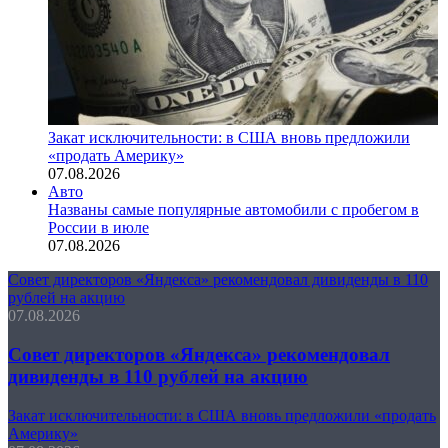
Закат исключительности: в США вновь предложили
«продать Америку»
07.08.2026
Авто
Названы самые популярные автомобили с пробегом в
России в июле
07.08.2026
Совет директоров «Яндекса» рекомендовал дивиденды в 110
рублей на акцию
07.08.2026
Совет директоров «Яндекса» рекомендовал
дивиденды в 110 рублей на акцию
Закат исключительности: в США вновь предложили «продать
Америку»