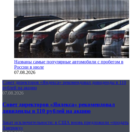
Названы самые популярные автомобили с пробегом в
России в июле
07.08.2026
Совет директоров «Яндекса» рекомендовал дивиденды в 110
рублей на акцию
07.08.2026
Совет директоров «Яндекса» рекомендовал
дивиденды в 110 рублей на акцию
Закат исключительности: в США вновь предложили «продать
Америку»