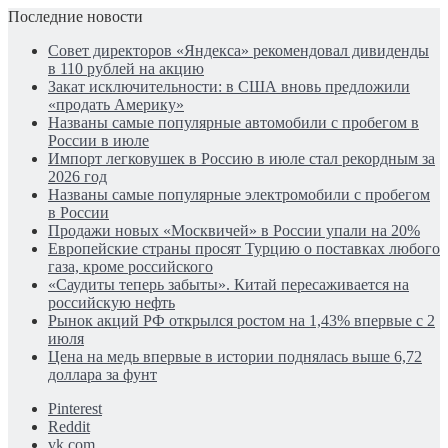
Последние новости
Совет директоров «Яндекса» рекомендовал дивиденды
в 110 рублей на акцию
Закат исключительности: в США вновь предложили
«продать Америку»
Названы самые популярные автомобили с пробегом в
России в июле
Импорт легковушек в Россию в июле стал рекордным за
2026 год
Названы самые популярные электромобили с пробегом
в России
Продажи новых «Москвичей» в России упали на 20%
Европейские страны просят Турцию о поставках любого
газа, кроме российского
«Саудиты теперь забыты». Китай пересаживается на
российскую нефть
Рынок акций РФ открылся ростом на 1,43% впервые с 2
июля
Цена на медь впервые в истории поднялась выше 6,72
доллара за фунт
Pinterest
Reddit
vk.com