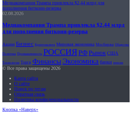
Медиакомпания Трампа привлекла $2,44 млрд для
пополнения биткоин-резерва
02.08.2026
Медиакомпания Трампа привлекла $2,44 млрд
для пополнения биткоин-резерва
Бизнес
Акции
Мировая экономика
Мосбиржа
Криптовалюта
Общество
РОССИЯ
РФ
Рынок
США
Политика
Промышленность
Финансы
Экономика
банки
Торги
Технологии
пенсии
© Все права защищены 2026
Карта сайта
О сайте
Поиск по тегам
Обратная связь
Политика конфиденциальности
Кнопка «Наверх»