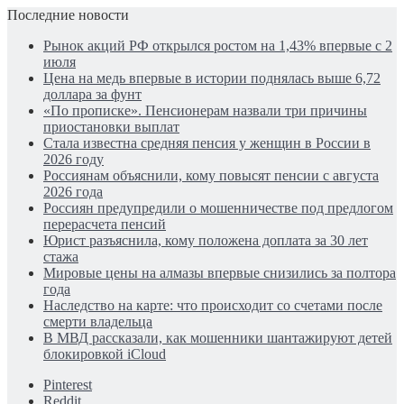
Последние новости
Рынок акций РФ открылся ростом на 1,43% впервые с 2
июля
Цена на медь впервые в истории поднялась выше 6,72
доллара за фунт
«По прописке». Пенсионерам назвали три причины
приостановки выплат
Стала известна средняя пенсия у женщин в России в
2026 году
Россиянам объяснили, кому повысят пенсии с августа
2026 года
Россиян предупредили о мошенничестве под предлогом
перерасчета пенсий
Юрист разъяснила, кому положена доплата за 30 лет
стажа
Мировые цены на алмазы впервые снизились за полтора
года
Наследство на карте: что происходит со счетами после
смерти владельца
В МВД рассказали, как мошенники шантажируют детей
блокировкой iCloud
Pinterest
Reddit