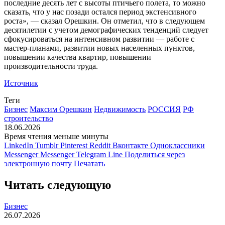
последние десять лет с высоты птичьего полета, то можно
сказать, что у нас позади остался период экстенсивного
роста», — сказал Орешкин. Он отметил, что в следующем
десятилетии с учетом демографических тенденций следует
сфокусироваться на интенсивном развитии — работе с
мастер-планами, развитии новых населенных пунктов,
повышении качества квартир, повышении
производительности труда.
Источник
Теги
Бизнес
Максим Орешкин
Недвижимость
РОССИЯ
РФ
строительство
18.06.2026
Время чтения меньше минуты
LinkedIn
Tumblr
Pinterest
Reddit
Вконтакте
Одноклассники
Messenger
Messenger
Telegram
Line
Поделиться через
электронную почту
Печатать
Читать следующую
Бизнес
26.07.2026