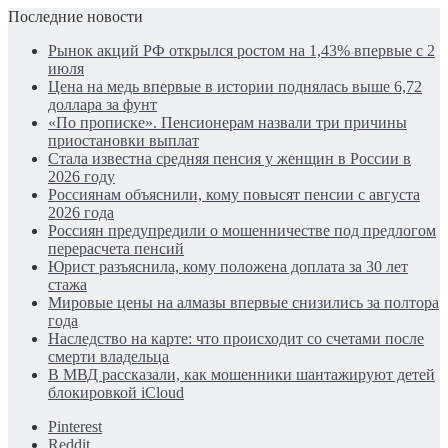
Последние новости
Рынок акций РФ открылся ростом на 1,43% впервые с 2
июля
Цена на медь впервые в истории поднялась выше 6,72
доллара за фунт
«По прописке». Пенсионерам назвали три причины
приостановки выплат
Стала известна средняя пенсия у женщин в России в
2026 году
Россиянам объяснили, кому повысят пенсии с августа
2026 года
Россиян предупредили о мошенничестве под предлогом
перерасчета пенсий
Юрист разъяснила, кому положена доплата за 30 лет
стажа
Мировые цены на алмазы впервые снизились за полтора
года
Наследство на карте: что происходит со счетами после
смерти владельца
В МВД рассказали, как мошенники шантажируют детей
блокировкой iCloud
Pinterest
Reddit