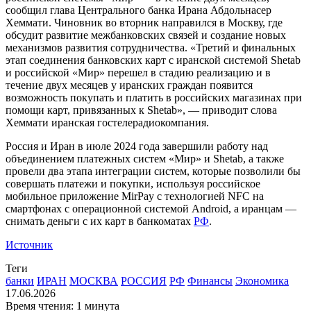
сообщил глава Центрального банка Ирана Абдольнасер
Хеммати. Чиновник во вторник направился в Москву, где
обсудит развитие межбанковских связей и создание новых
механизмов развития сотрудничества. «Третий и финальных
этап соединения банковских карт с иранской системой Shetab
и российской «Мир» перешел в стадию реализацию и в
течение двух месяцев у иранских граждан появится
возможность покупать и платить в российских магазинах при
помощи карт, привязанных к Shetab», — приводит слова
Хеммати иранская гостелерадиокомпания.
Россия и Иран в июле 2024 года завершили работу над
объединением платежных систем «Мир» и Shetab, а также
провели два этапа интеграции систем, которые позволили бы
совершать платежи и покупки, используя российское
мобильное приложение MirPay с технологией NFC на
смартфонах с операционной системой Android, а иранцам —
снимать деньги с их карт в банкоматах
РФ
.
Источник
Теги
банки
ИРАН
МОСКВА
РОССИЯ
РФ
Финансы
Экономика
17.06.2026
Время чтения: 1 минута