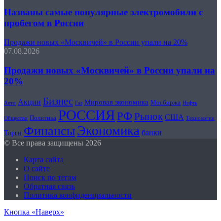
Названы самые популярные электромобили с
пробегом в России
Продажи новых «Москвичей» в России упали на 20%
07.08.2026
Продажи новых «Москвичей» в России упали на
20%
Бизнес
Акции
Мировая экономика
Мосбиржа
Авто
Нефть
Газ
РОССИЯ
РФ
Рынок
США
Политика
Общество
Технологии
Экономика
Финансы
банки
Торги
© Все права защищены 2026
Карта сайта
О сайте
Поиск по тегам
Обратная связь
Политика конфиденциальности
Кнопка «Наверх»