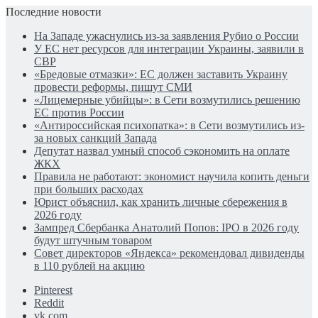
Последние новости
На Западе ужаснулись из-за заявления Рубио о России
У ЕС нет ресурсов для интеграции Украины, заявили в
СВР
«Бредовые отмазки»: ЕС должен заставить Украину
провести реформы, пишут СМИ
«Лицемерные убийцы»: в Сети возмутились решению
ЕС против России
«Антироссийская психопатка»: в Сети возмутились из-
за новых санкций Запада
Депутат назвал умный способ сэкономить на оплате
ЖКХ
Правила не работают: экономист научила копить деньги
при больших расходах
Юрист объяснил, как хранить личные сбережения в
2026 году
Зампред Сбербанка Анатолий Попов: IPO в 2026 году
будут штучным товаром
Совет директоров «Яндекса» рекомендовал дивиденды
в 110 рублей на акцию
Pinterest
Reddit
vk.com