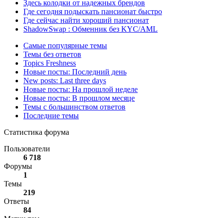
Здесь колодки от надежных брендов
Где сегодня подыскать пансионат быстро
Где сейчас найти хороший пансионат
ShadowSwap : Обменник без KYC/AML
Самые популярные темы
Темы без ответов
Topics Freshness
Новые посты: Последний день
New posts: Last three days
Новые посты: На прошлой неделе
Новые посты: В прошлом месяце
Темы с большинством ответов
Последние темы
Статистика форума
Пользователи
6 718
Форумы
1
Темы
219
Ответы
84