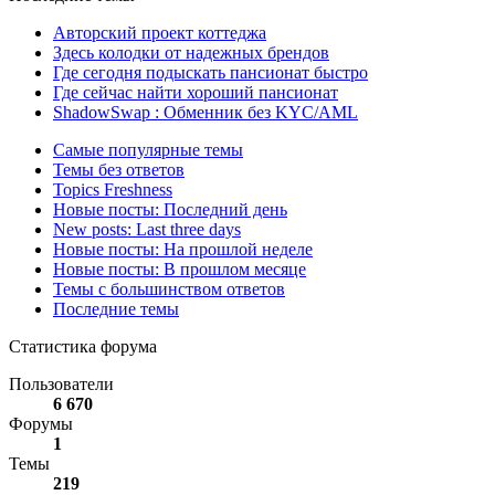
Авторский проект коттеджа
Здесь колодки от надежных брендов
Где сегодня подыскать пансионат быстро
Где сейчас найти хороший пансионат
ShadowSwap : Обменник без KYC/AML
Самые популярные темы
Темы без ответов
Topics Freshness
Новые посты: Последний день
New posts: Last three days
Новые посты: На прошлой неделе
Новые посты: В прошлом месяце
Темы с большинством ответов
Последние темы
Статистика форума
Пользователи
6 670
Форумы
1
Темы
219