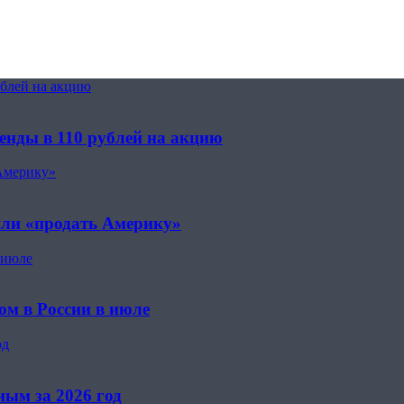
ублей на акцию
енды в 110 рублей на акцию
Америку»
или «продать Америку»
 июле
м в России в июле
од
ным за 2026 год