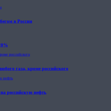
и
бегом в России
 20%
кроме российского
юбого газа, кроме российского
ю нефть
 на российскую нефть