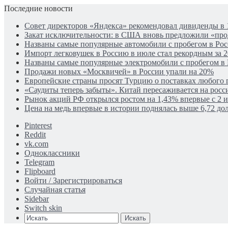
Последние новости
Совет директоров «Яндекса» рекомендовал дивиденды в 
Закат исключительности: в США вновь предложили «пр
Названы самые популярные автомобили с пробегом в Рос
Импорт легковушек в Россию в июле стал рекордным за 2
Названы самые популярные электромобили с пробегом в
Продажи новых «Москвичей» в России упали на 20%
Европейские страны просят Турцию о поставках любого г
«Саудиты теперь забыты». Китай пересаживается на рос
Рынок акций РФ открылся ростом на 1,43% впервые с 2 
Цена на медь впервые в истории поднялась выше 6,72 дол
Pinterest
Reddit
vk.com
Одноклассники
Telegram
Flipboard
Войти / Зарегистрироваться
Случайная статья
Sidebar
Switch skin
Искать