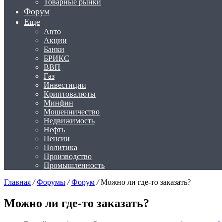
Товарные рынки
Форум
Еще
Авто
Акции
Банки
БРИКС
ВВП
Газ
Инвестиции
Криптовалюты
Минфин
Мошенничество
Недвижимость
Нефть
Пенсии
Политика
Производство
Промышленность
Главная
/
Форумы
/
Форум
/
Можно ли где-то заказать?
Можно ли где-то заказать?