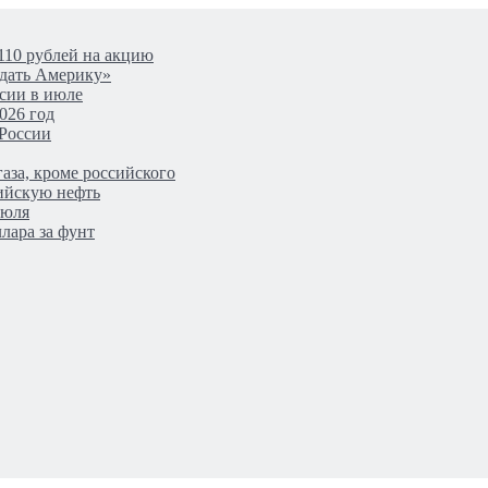
110 рублей на акцию
одать Америку»
сии в июле
026 год
 России
аза, кроме российского
сийскую нефть
июля
лара за фунт