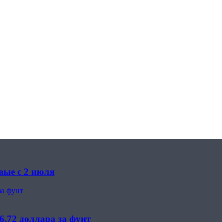
вые с 2 июля
за фунт
6,72 доллара за фунт