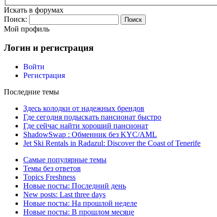
Искать в форумах
Поиск:
Мой профиль
Логин и регистрация
Войти
Регистрация
Последние темы
Здесь колодки от надежных брендов
Где сегодня подыскать пансионат быстро
Где сейчас найти хороший пансионат
ShadowSwap : Обменник без KYC/AML
Jet Ski Rentals in Radazul: Discover the Coast of Tenerife
Самые популярные темы
Темы без ответов
Topics Freshness
Новые посты: Последний день
New posts: Last three days
Новые посты: На прошлой неделе
Новые посты: В прошлом месяце