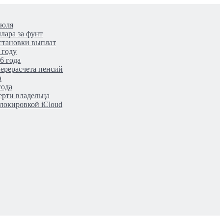
июля
лара за фунт
становки выплат
 году
6 года
ерерасчета пенсий
а
года
ерти владельца
локировкой iCloud