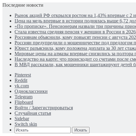
Последние новости
Рынок акций РФ открылся ростом на 1,43% впервые с 2 
Цена на медь впервые в истории поднялась выше 6,72 дол
«По прописке». Пенсионерам назвали три причины прио
Стала известна средняя пенсия у женщин в России в 2026
Россиянам объяснили, кому повысят пенсии с августа 202
Россиян предупредили о мошенничестве под предлогом п
Юрист разъяснила, кому положена доплата за 30 лет стаж
Мировые цены на алмазы впервые снизились за полтора 
Наследство на карте: что происходит со счетами после см
В МВД рассказали, как мошенники шантажируют детей б
Pinterest
Reddit
vk.com
Одноклассники
Telegram
Flipboard
Войти / Зарегистрироваться
Случайная статья
Sidebar
Switch skin
Искать