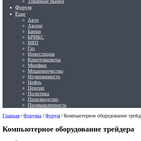
Товарные рынки
Форум
Еще
Авто
Акции
Банки
БРИКС
ВВП
Газ
Инвестиции
Криптовалюты
Минфин
Мошенничество
Недвижимость
Нефть
Пенсии
Политика
Производство
Промышленность
Главная
/
Форумы
/
Форум
/
Компьютерное оборудование трейд
Компьютерное оборудование трейдера