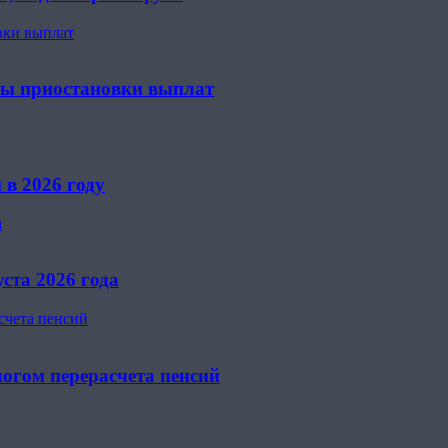
вки выплат
ны приостановки выплат
 в 2026 году
а
ста 2026 года
счета пенсий
огом перерасчета пенсий