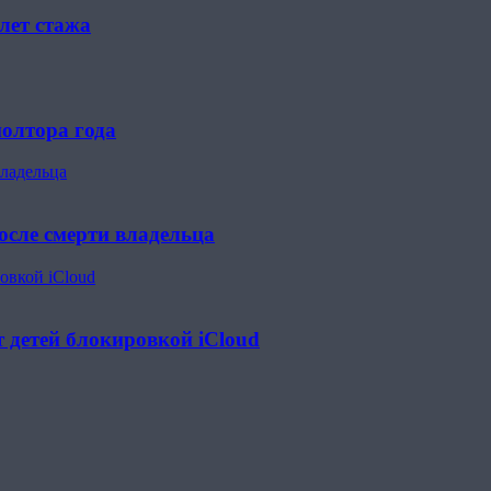
лет стажа
олтора года
владельца
после смерти владельца
овкой iCloud
детей блокировкой iCloud