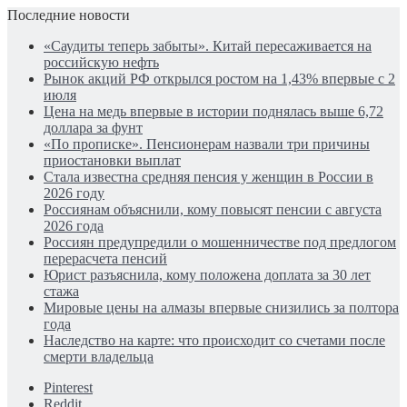
Последние новости
«Саудиты теперь забыты». Китай пересаживается на
российскую нефть
Рынок акций РФ открылся ростом на 1,43% впервые с 2
июля
Цена на медь впервые в истории поднялась выше 6,72
доллара за фунт
«По прописке». Пенсионерам назвали три причины
приостановки выплат
Стала известна средняя пенсия у женщин в России в
2026 году
Россиянам объяснили, кому повысят пенсии с августа
2026 года
Россиян предупредили о мошенничестве под предлогом
перерасчета пенсий
Юрист разъяснила, кому положена доплата за 30 лет
стажа
Мировые цены на алмазы впервые снизились за полтора
года
Наследство на карте: что происходит со счетами после
смерти владельца
Pinterest
Reddit