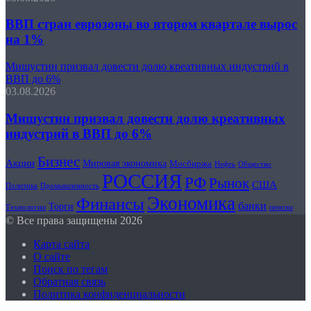
ВВП стран еврозоны во втором квартале вырос
на 1%
Мишустин призвал довести долю креативных индустрий в
ВВП до 6%
03.08.2026
Мишустин призвал довести долю креативных
индустрий в ВВП до 6%
Бизнес
Акции
Мировая экономика
Мосбиржа
Общество
Нефть
РОССИЯ
РФ
Рынок
США
Политика
Промышленность
Экономика
Финансы
банки
Торги
Технологии
пенсии
© Все права защищены 2026
Карта сайта
О сайте
Поиск по тегам
Обратная связь
Политика конфиденциальности