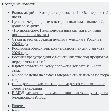
Последние новости
Рынок акций РФ открылся ростом на 1,43% впервые с 2
июля
Цена на медь впервые в истории поднялась выше 6,72
доллара за фунт
«По прописке». Пенсионерам назвали три причины
приостановки выплат
Стала известна средняя пенсия у женщин в России в
2026 году
Россиянам объяснили, кому повысят пенсии с августа
2026 года
Россиян предупредили о мошенничестве под предлогом
перерасчета пенсий
Юрист разъяснила, кому положена доплата за 30 лет
стажа
Мировые цены на алмазы впервые снизились за полтора
года
Наследство на карте: что происходит со счетами после
смерти владельца
В МВД рассказали, как мошенники шантажируют детей
блокировкой iCloud
Pinterest
Reddit