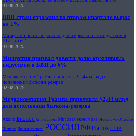
03.08.2026
ВВП стран еврозоны во втором квартале вырос
на 1%
Мишустин призвал довести долю креативных индустрий в
ВВП до 6%
03.08.2026
Мишустин призвал довести долю креативных
индустрий в ВВП до 6%
Медиакомпания Трампа привлекла $2,44 млрд для
пополнения биткоин-резерва
02.08.2026
Медиакомпания Трампа привлекла $2,44 млрд
для пополнения биткоин-резерва
Бизнес
Акции
Мировая экономика
Мосбиржа
Криптовалюта
Общество
РОССИЯ
РФ
Рынок
США
Политика
Промышленность