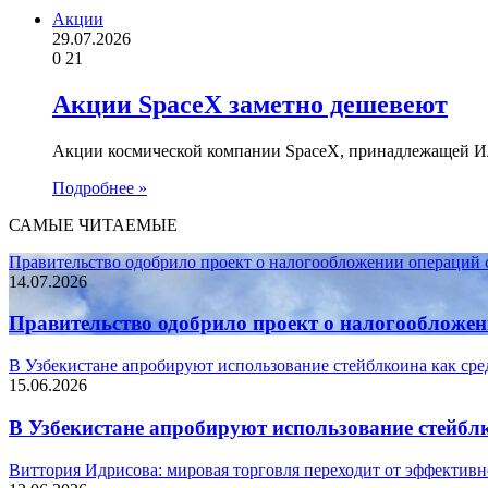
Акции
29.07.2026
0
21
Акции SpaceX заметно дешевеют
Акции космической компании SpaceX, принадлежащей Ил
Подробнее »
САМЫЕ ЧИТАЕМЫЕ
Правительство одобрило проект о налогообложении операций
14.07.2026
Правительство одобрило проект о налогообложе
В Узбекистане апробируют использование стейблкоина как сре
15.06.2026
В Узбекистане апробируют использование стейбл
Виттория Идрисова: мировая торговля переходит от эффективн