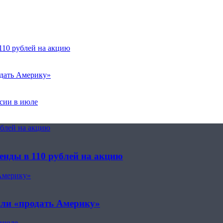
110 рублей на акцию
одать Америку»
сии в июле
ублей на акцию
енды в 110 рублей на акцию
Америку»
или «продать Америку»
 июле