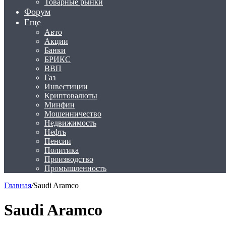
Товарные рынки
Форум
Еще
Авто
Акции
Банки
БРИКС
ВВП
Газ
Инвестиции
Криптовалюты
Минфин
Мошенничество
Недвижимость
Нефть
Пенсии
Политика
Производство
Промышленность
Главная
/
Saudi Aramco
Saudi Aramco