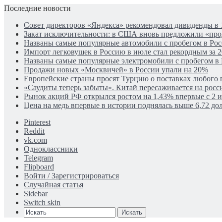
Последние новости
Совет директоров «Яндекса» рекомендовал дивиденды в 
Закат исключительности: в США вновь предложили «пр
Названы самые популярные автомобили с пробегом в Рос
Импорт легковушек в Россию в июле стал рекордным за 2
Названы самые популярные электромобили с пробегом в
Продажи новых «Москвичей» в России упали на 20%
Европейские страны просят Турцию о поставках любого г
«Саудиты теперь забыты». Китай пересаживается на рос
Рынок акций РФ открылся ростом на 1,43% впервые с 2 
Цена на медь впервые в истории поднялась выше 6,72 дол
Pinterest
Reddit
vk.com
Одноклассники
Telegram
Flipboard
Войти / Зарегистрироваться
Случайная статья
Sidebar
Switch skin
Искать