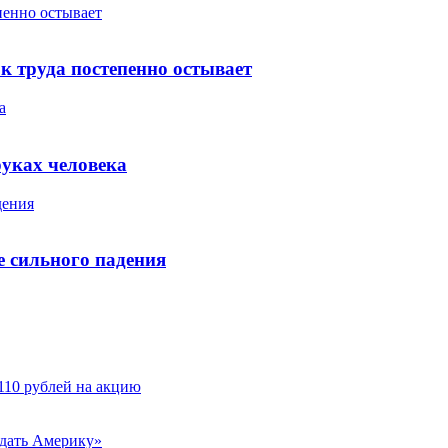
пенно остывает
 труда постепенно остывает
а
уках человека
дения
 сильного падения
110 рублей на акцию
одать Америку»