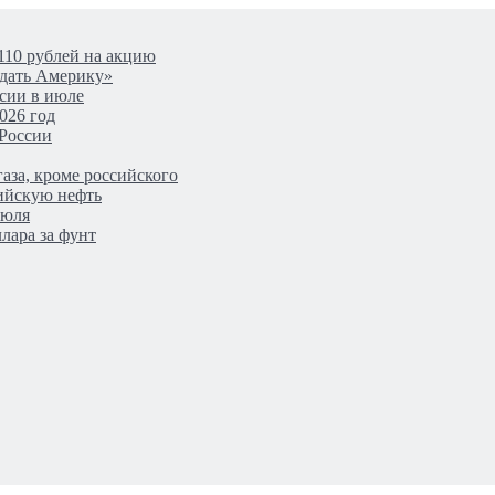
110 рублей на акцию
одать Америку»
сии в июле
026 год
 России
аза, кроме российского
сийскую нефть
июля
лара за фунт