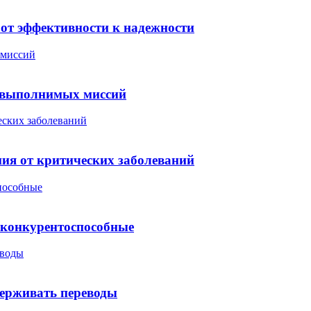
 от эффективности к надежности
 миссий
невыполнимых миссий
еских заболеваний
ия от критических заболеваний
пособные
 конкурентоспособные
еводы
держивать переводы