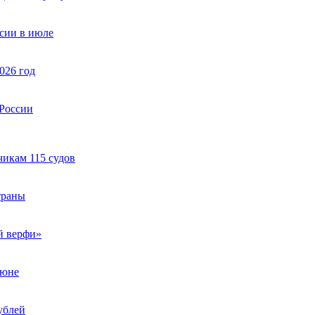
сии в июле
026 год
 России
чикам 115 судов
траны
й верфи»
июне
ублей