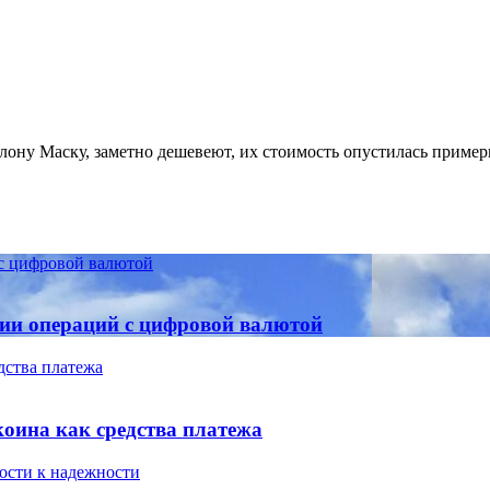
ону Маску, заметно дешевеют, их стоимость опустилась приме
 с цифровой валютой
нии операций с цифровой валютой
дства платежа
коина как средства платежа
ости к надежности