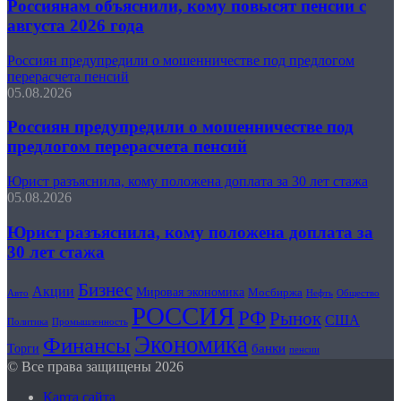
Россиянам объяснили, кому повысят пенсии с
августа 2026 года
Россиян предупредили о мошенничестве под предлогом
перерасчета пенсий
05.08.2026
Россиян предупредили о мошенничестве под
предлогом перерасчета пенсий
Юрист разъяснила, кому положена доплата за 30 лет стажа
05.08.2026
Юрист разъяснила, кому положена доплата за
30 лет стажа
Бизнес
Акции
Мировая экономика
Мосбиржа
Авто
Общество
Нефть
РОССИЯ
РФ
Рынок
США
Политика
Промышленность
Экономика
Финансы
банки
Торги
пенсии
© Все права защищены 2026
Карта сайта