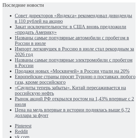
Последние новости
Совет директоров «Яндекса» рекомендовал дивиденды
в 110 рублей на акцию
Закат исключительности: в США вновь предложили
«продать Америку»
Названы самые популярные автомобили с пробегом в
России в июле
Импорт легковушек в Россию в июле стал рекордным за
2026 год
Названы самые популярные электромобили с пробегом
в России
Продажи новых «Москвичей» в России упали на 20%
Европейские страны просят Турцию о поставках любого
газа, кроме российского
«Саудиты теперь забыты». Китай пересаживается на
российскую нефть
Рынок акций РФ открылся ростом на 1,43% впервые с 2
июля
Цена на медь впервые в истории поднялась выше 6,72
доллара за фунт
Pinterest
Reddit
vk.com