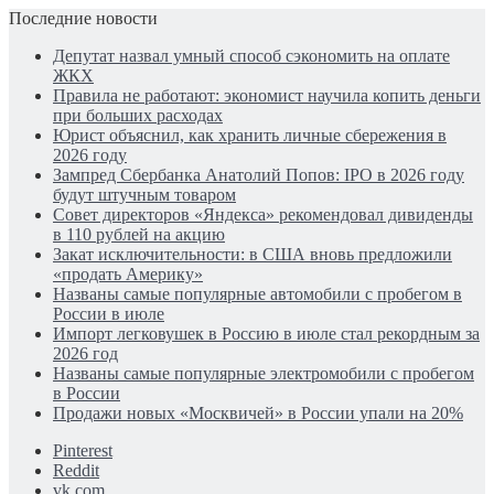
Последние новости
Депутат назвал умный способ сэкономить на оплате
ЖКХ
Правила не работают: экономист научила копить деньги
при больших расходах
Юрист объяснил, как хранить личные сбережения в
2026 году
Зампред Сбербанка Анатолий Попов: IPO в 2026 году
будут штучным товаром
Совет директоров «Яндекса» рекомендовал дивиденды
в 110 рублей на акцию
Закат исключительности: в США вновь предложили
«продать Америку»
Названы самые популярные автомобили с пробегом в
России в июле
Импорт легковушек в Россию в июле стал рекордным за
2026 год
Названы самые популярные электромобили с пробегом
в России
Продажи новых «Москвичей» в России упали на 20%
Pinterest
Reddit
vk.com