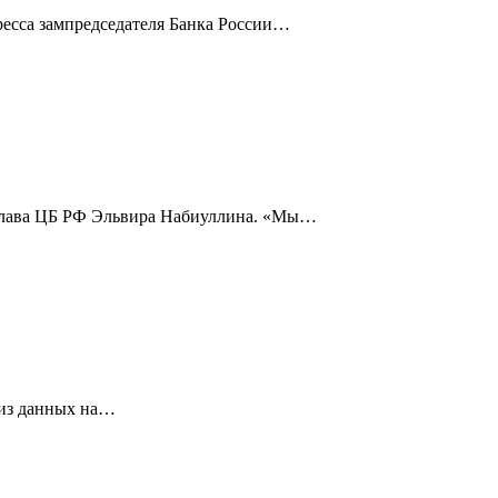
ресса зампредседателя Банка России…
а глава ЦБ РФ Эльвира Набиуллина. «Мы…
 из данных на…