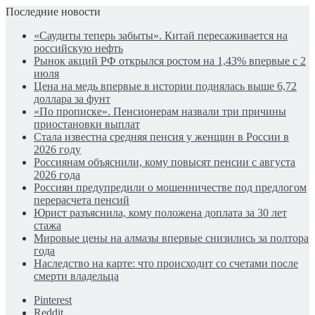
Последние новости
«Саудиты теперь забыты». Китай пересаживается на
российскую нефть
Рынок акций РФ открылся ростом на 1,43% впервые с 2
июля
Цена на медь впервые в истории поднялась выше 6,72
доллара за фунт
«По прописке». Пенсионерам назвали три причины
приостановки выплат
Стала известна средняя пенсия у женщин в России в
2026 году
Россиянам объяснили, кому повысят пенсии с августа
2026 года
Россиян предупредили о мошенничестве под предлогом
перерасчета пенсий
Юрист разъяснила, кому положена доплата за 30 лет
стажа
Мировые цены на алмазы впервые снизились за полтора
года
Наследство на карте: что происходит со счетами после
смерти владельца
Pinterest
Reddit