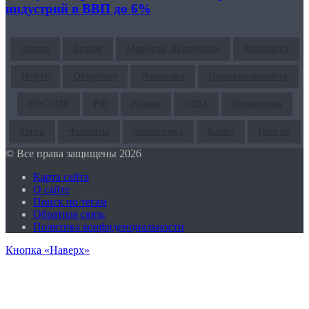
индустрий в ВВП до 6%
Акции
Бизнес
Мировая Экономика
Мосбиржа
Нефть
Общество
Политика
Промышленность
РОССИЯ
РФ
Рынок
США
Технологии
Торги
Финансы
Экономика
Банки
Пенсии
© Все права защищены 2026
Карта сайта
О сайте
Поиск по тегам
Обратная связь
Политика конфиденциальности
Кнопка «Наверх»