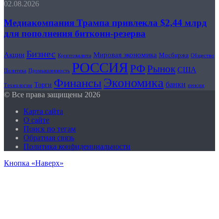
02.08.2026
Медиакомпания Трампа привлекла $2,44 млрд
для пополнения биткоин-резерва
Бизнес
Акции
Мировая экономика
Мосбиржа
Криптовалюта
Общество
РОССИЯ
РФ
Рынок
США
Политика
Промышленность
Финансы
Экономика
банки
Торги
Технологии
пенсии
© Все права защищены 2026
Карта сайта
О сайте
Поиск по тегам
Обратная связь
Политика конфиденциальности
Кнопка «Наверх»