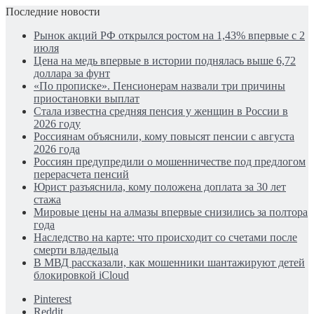
Последние новости
Рынок акций РФ открылся ростом на 1,43% впервые с 2
июля
Цена на медь впервые в истории поднялась выше 6,72
доллара за фунт
«По прописке». Пенсионерам назвали три причины
приостановки выплат
Стала известна средняя пенсия у женщин в России в
2026 году
Россиянам объяснили, кому повысят пенсии с августа
2026 года
Россиян предупредили о мошенничестве под предлогом
перерасчета пенсий
Юрист разъяснила, кому положена доплата за 30 лет
стажа
Мировые цены на алмазы впервые снизились за полтора
года
Наследство на карте: что происходит со счетами после
смерти владельца
В МВД рассказали, как мошенники шантажируют детей
блокировкой iCloud
Pinterest
Reddit