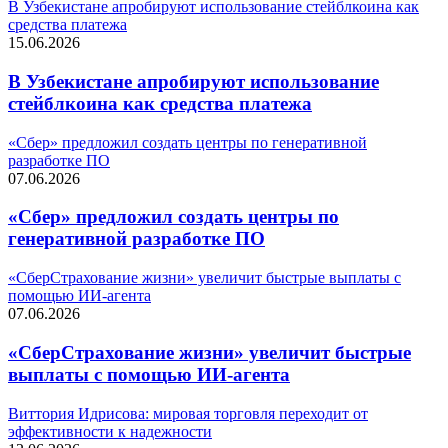
В Узбекистане апробируют использование стейблкоина как
средства платежа
15.06.2026
В Узбекистане апробируют использование
стейблкоина как средства платежа
«Сбер» предложил создать центры по генеративной
разработке ПО
07.06.2026
«Сбер» предложил создать центры по
генеративной разработке ПО
«СберСтрахование жизни» увеличит быстрые выплаты с
помощью ИИ-агента
07.06.2026
«СберСтрахование жизни» увеличит быстрые
выплаты с помощью ИИ-агента
Виттория Идрисова: мировая торговля переходит от
эффективности к надежности