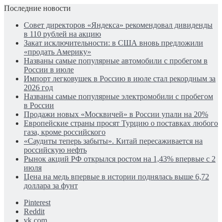
Последние новости
Совет директоров «Яндекса» рекомендовал дивиденды
в 110 рублей на акцию
Закат исключительности: в США вновь предложили
«продать Америку»
Названы самые популярные автомобили с пробегом в
России в июле
Импорт легковушек в Россию в июле стал рекордным за
2026 год
Названы самые популярные электромобили с пробегом
в России
Продажи новых «Москвичей» в России упали на 20%
Европейские страны просят Турцию о поставках любого
газа, кроме российского
«Саудиты теперь забыты». Китай пересаживается на
российскую нефть
Рынок акций РФ открылся ростом на 1,43% впервые с 2
июля
Цена на медь впервые в истории поднялась выше 6,72
доллара за фунт
Pinterest
Reddit
vk.com