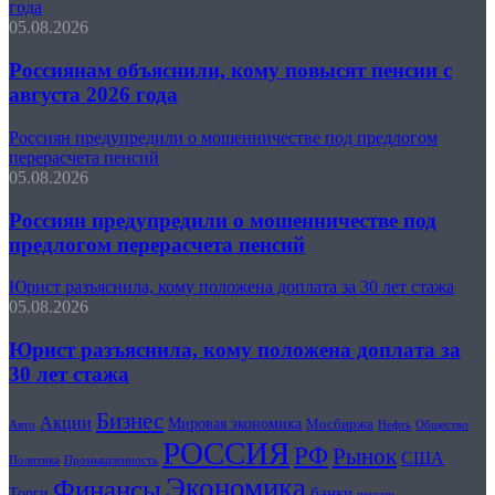
года
05.08.2026
Россиянам объяснили, кому повысят пенсии с
августа 2026 года
Россиян предупредили о мошенничестве под предлогом
перерасчета пенсий
05.08.2026
Россиян предупредили о мошенничестве под
предлогом перерасчета пенсий
Юрист разъяснила, кому положена доплата за 30 лет стажа
05.08.2026
Юрист разъяснила, кому положена доплата за
30 лет стажа
Бизнес
Акции
Мировая экономика
Мосбиржа
Авто
Общество
Нефть
РОССИЯ
РФ
Рынок
США
Политика
Промышленность
Экономика
Финансы
банки
Торги
пенсии