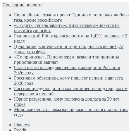
Последние новости
Европейские страны просят Турцию о поставках любого
газа, кроме российского
«Саудиты теперь забыты». Китай пересаживается на
российскую нефть
Рынок акций РФ открылся ростом на 1,43% впервые с 2
июля
Цена на медь впервые в истории поднялась выше 6,72
доллара за фунт
«По прописке». Пенсионерам назвали три причины
приостановки выплат
Стала известна средняя пенсия у женщин в России в
2026 году
Россиянам объяснили, кому повысят пенсии с августа
2026 года
Россиян предупредили о мошенничестве под предлогом
перерасчета пенсий
Юрист разъяснила, кому положена доплата за 30 лет
стажа
Мировые цены на алмазы впервые снизились за полтора
года
Pinterest
Reddit