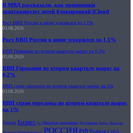
В МВД рассказали, как мошенники
шантажируют детей блокировкой iCloud
Рост ВВП России в июне ускорился до 1,1%
03.08.2026
Рост ВВП России в июне ускорился до 1,1%
ВВП Германии во втором квартале вырос на 0,2%
03.08.2026
ВВП Германии во втором квартале вырос на
0,2%
ВВП стран еврозоны во втором квартале вырос на 1%
03.08.2026
ВВП стран еврозоны во втором квартале вырос
на 1%
Бизнес
Акции
Мировая экономика
Мосбиржа
Нефть
Общество
Газ
РОССИЯ
РФ
Рынок
США
Политика
Промышленность