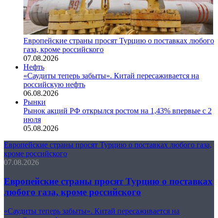
Европейские страны просят Турцию о поставках любого
газа, кроме российского
07.08.2026
Нефть
«Саудиты теперь забыты». Китай пересаживается на
российскую нефть
06.08.2026
Рынки
Рынок акций РФ открылся ростом на 1,43% впервые с 2
июля
05.08.2026
Европейские страны просят Турцию о поставках любого газа,
кроме российского
07.08.2026
Европейские страны просят Турцию о поставках
любого газа, кроме российского
«Саудиты теперь забыты». Китай пересаживается на