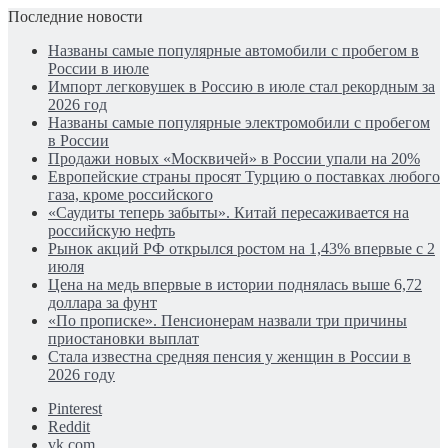
Последние новости
Названы самые популярные автомобили с пробегом в
России в июле
Импорт легковушек в Россию в июле стал рекордным за
2026 год
Названы самые популярные электромобили с пробегом
в России
Продажи новых «Москвичей» в России упали на 20%
Европейские страны просят Турцию о поставках любого
газа, кроме российского
«Саудиты теперь забыты». Китай пересаживается на
российскую нефть
Рынок акций РФ открылся ростом на 1,43% впервые с 2
июля
Цена на медь впервые в истории поднялась выше 6,72
доллара за фунт
«По прописке». Пенсионерам назвали три причины
приостановки выплат
Стала известна средняя пенсия у женщин в России в
2026 году
Pinterest
Reddit
vk.com