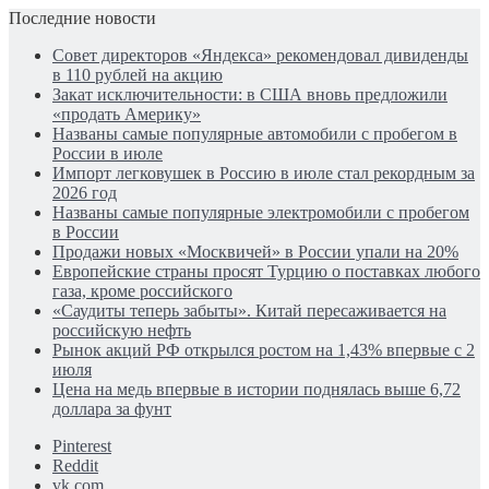
Последние новости
Совет директоров «Яндекса» рекомендовал дивиденды
в 110 рублей на акцию
Закат исключительности: в США вновь предложили
«продать Америку»
Названы самые популярные автомобили с пробегом в
России в июле
Импорт легковушек в Россию в июле стал рекордным за
2026 год
Названы самые популярные электромобили с пробегом
в России
Продажи новых «Москвичей» в России упали на 20%
Европейские страны просят Турцию о поставках любого
газа, кроме российского
«Саудиты теперь забыты». Китай пересаживается на
российскую нефть
Рынок акций РФ открылся ростом на 1,43% впервые с 2
июля
Цена на медь впервые в истории поднялась выше 6,72
доллара за фунт
Pinterest
Reddit
vk.com