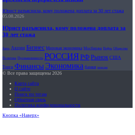
Юрист разъяснила, кому положена доплата за 30 лет стажа
05.08.2026
Юрист разъяснила, кому положена доплата за
30 лет стажа
Бизнес
Акции
Мировая экономика
Мосбиржа
Авто
Общество
Нефть
РОССИЯ
РФ
Рынок
США
Политика
Промышленность
Экономика
Финансы
банки
Торги
пенсии
© Все права защищены 2026
Карта сайта
О сайте
Поиск по тегам
Обратная связь
Политика конфиденциальности
Кнопка «Наверх»