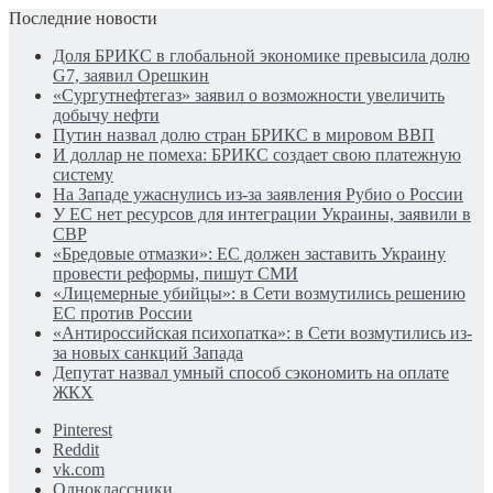
Последние новости
Доля БРИКС в глобальной экономике превысила долю
G7, заявил Орешкин
«Сургутнефтегаз» заявил о возможности увеличить
добычу нефти
Путин назвал долю стран БРИКС в мировом ВВП
И доллар не помеха: БРИКС создает свою платежную
систему
На Западе ужаснулись из-за заявления Рубио о России
У ЕС нет ресурсов для интеграции Украины, заявили в
СВР
«Бредовые отмазки»: ЕС должен заставить Украину
провести реформы, пишут СМИ
«Лицемерные убийцы»: в Сети возмутились решению
ЕС против России
«Антироссийская психопатка»: в Сети возмутились из-
за новых санкций Запада
Депутат назвал умный способ сэкономить на оплате
ЖКХ
Pinterest
Reddit
vk.com
Одноклассники