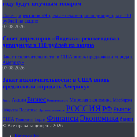
году будут штучным товаром
Совет директоров «Яндекса» рекомендовал дивиденды в 110
рублей на акцию
07.08.2026
Совет директоров «Яндекса» рекомендовал
дивиденды в 110 рублей на акцию
Закат исключительности: в США вновь предложили «продать
Америку»
07.08.2026
Закат исключительности: в США вновь
предложили «продать Америку»
Бизнес
Акции
Мировая экономика
Мосбиржа
Авто
Криптовалюта
РОССИЯ
РФ
Рынок
Политика
Общество
Промышленность
Экономика
Финансы
США
банки
Торги
Технологии
© Все права защищены 2026
Карта сайта