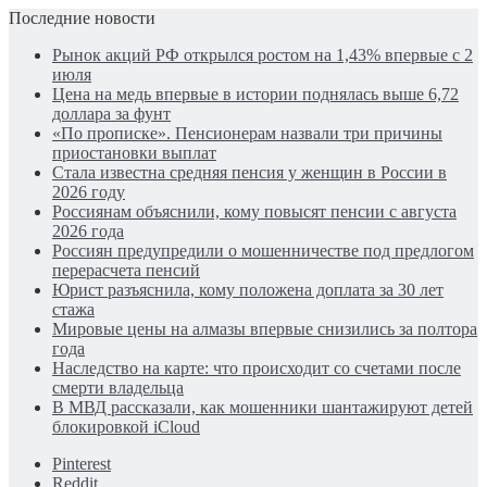
Последние новости
Рынок акций РФ открылся ростом на 1,43% впервые с 2
июля
Цена на медь впервые в истории поднялась выше 6,72
доллара за фунт
«По прописке». Пенсионерам назвали три причины
приостановки выплат
Стала известна средняя пенсия у женщин в России в
2026 году
Россиянам объяснили, кому повысят пенсии с августа
2026 года
Россиян предупредили о мошенничестве под предлогом
перерасчета пенсий
Юрист разъяснила, кому положена доплата за 30 лет
стажа
Мировые цены на алмазы впервые снизились за полтора
года
Наследство на карте: что происходит со счетами после
смерти владельца
В МВД рассказали, как мошенники шантажируют детей
блокировкой iCloud
Pinterest
Reddit