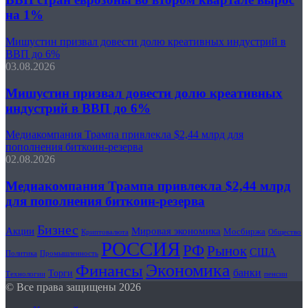
на 1%
Мишустин призвал довести долю креативных индустрий в
ВВП до 6%
03.08.2026
Мишустин призвал довести долю креативных
индустрий в ВВП до 6%
Медиакомпания Трампа привлекла $2,44 млрд для
пополнения биткоин-резерва
02.08.2026
Медиакомпания Трампа привлекла $2,44 млрд
для пополнения биткоин-резерва
Бизнес
Акции
Мировая экономика
Мосбиржа
Криптовалюта
Общество
РОССИЯ
РФ
Рынок
США
Политика
Промышленность
Финансы
Экономика
банки
Торги
Технологии
пенсии
© Все права защищены 2026