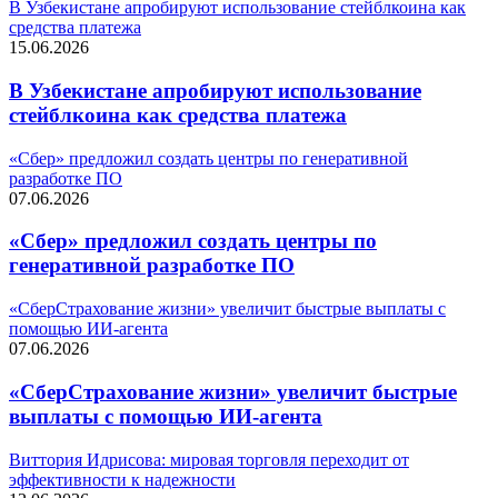
В Узбекистане апробируют использование стейблкоина как
средства платежа
15.06.2026
В Узбекистане апробируют использование
стейблкоина как средства платежа
«Сбер» предложил создать центры по генеративной
разработке ПО
07.06.2026
«Сбер» предложил создать центры по
генеративной разработке ПО
«СберСтрахование жизни» увеличит быстрые выплаты с
помощью ИИ-агента
07.06.2026
«СберСтрахование жизни» увеличит быстрые
выплаты с помощью ИИ-агента
Виттория Идрисова: мировая торговля переходит от
эффективности к надежности