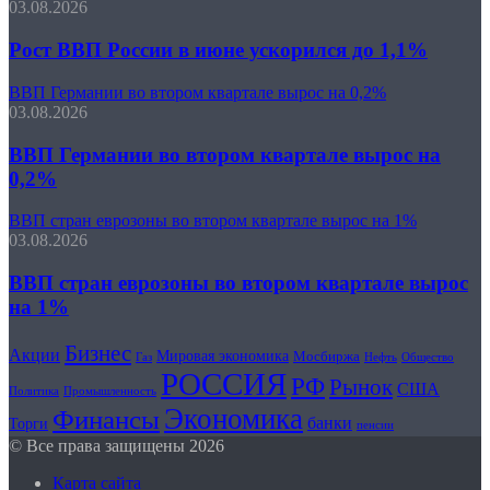
03.08.2026
Рост ВВП России в июне ускорился до 1,1%
ВВП Германии во втором квартале вырос на 0,2%
03.08.2026
ВВП Германии во втором квартале вырос на
0,2%
ВВП стран еврозоны во втором квартале вырос на 1%
03.08.2026
ВВП стран еврозоны во втором квартале вырос
на 1%
Бизнес
Акции
Мировая экономика
Мосбиржа
Нефть
Общество
Газ
РОССИЯ
РФ
Рынок
США
Политика
Промышленность
Экономика
Финансы
банки
Торги
пенсии
© Все права защищены 2026
Карта сайта