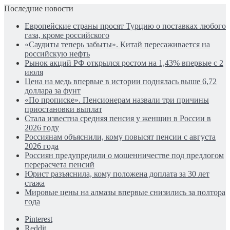
Последние новости
Европейские страны просят Турцию о поставках любого
газа, кроме российского
«Саудиты теперь забыты». Китай пересаживается на
российскую нефть
Рынок акций РФ открылся ростом на 1,43% впервые с 2
июля
Цена на медь впервые в истории поднялась выше 6,72
доллара за фунт
«По прописке». Пенсионерам назвали три причины
приостановки выплат
Стала известна средняя пенсия у женщин в России в
2026 году
Россиянам объяснили, кому повысят пенсии с августа
2026 года
Россиян предупредили о мошенничестве под предлогом
перерасчета пенсий
Юрист разъяснила, кому положена доплата за 30 лет
стажа
Мировые цены на алмазы впервые снизились за полтора
года
Pinterest
Reddit