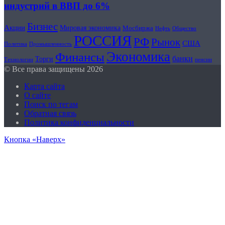
индустрий в ВВП до 6%
Бизнес
Акции
Мировая экономика
Мосбиржа
Общество
Нефть
РОССИЯ
РФ
Рынок
США
Политика
Промышленность
Экономика
Финансы
банки
Торги
Технологии
пенсии
© Все права защищены 2026
Карта сайта
О сайте
Поиск по тегам
Обратная связь
Политика конфиденциальности
Кнопка «Наверх»