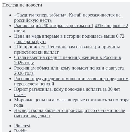
Последние новости
«Саудиты теперь забыты». Китай пересаживается на
российскую нефть
Рынок акций РФ открылся ростом на 1,43% впервые с 2
июля
Цена на медь впервые в истории поднялась выше 6,72
доллара за фунт
«По прописке». Пенсионерам назвали три причины
приостановки выплат
Стала известна средняя пенсия у женщин в России в
2026 году
Россиянам объяснили, кому повысят пенсии с августа
2026 года
Россиян предупредили о мошенничестве под предлогом
перерасчета пенсий
Юрист разъяснила, кому положена доплата за 30 лет
стажа
Мировые цены на алмазы впервые снизились за полтора
года
Наследство на карте: что происходит со счетами после
смерти владельца
Pinterest
Reddit