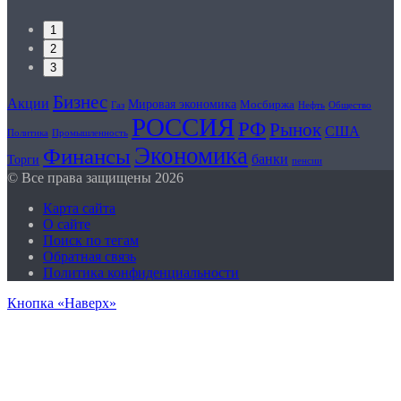
1
2
3
Бизнес
Акции
Мировая экономика
Мосбиржа
Нефть
Общество
Газ
РОССИЯ
РФ
Рынок
США
Политика
Промышленность
Экономика
Финансы
банки
Торги
пенсии
© Все права защищены 2026
Карта сайта
О сайте
Поиск по тегам
Обратная связь
Политика конфиденциальности
Кнопка «Наверх»