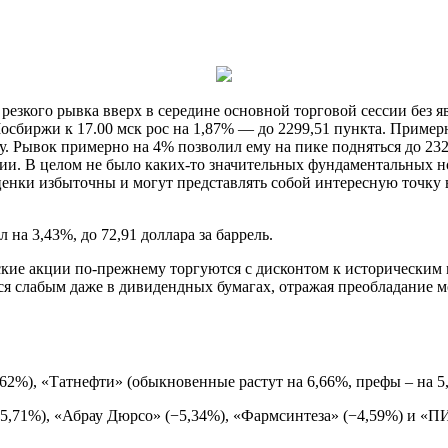
резкого рывка вверх в середине основной торговой сессии без 
осбиржи к 17.00 мск рос на 1,87% — до 2299,51 пункта. Примерн
у. Рывок примерно на 4% позволил ему на пике подняться до 232
и. В целом не было каких-то значительных фундаментальных но
ценки избыточны и могут представлять собой интересную точку
на 3,43%, до 72,91 доллара за баррель.
ские акции по-прежнему торгуются с дисконтом к историческим 
ся слабым даже в дивидендных бумагах, отражая преобладание 
,62%), «Татнефти» (обыкновенные растут на 6,66%, префы – на 
−5,71%), «Абрау Дюрсо» (−5,34%), «Фармсинтеза» (−4,59%) и «П