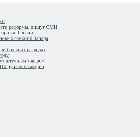
ВР
вести реформы, пишут СМИ
 против России
 новых санкций Запада
Х
при больших расходах
году
дут штучным товаром
110 рублей на акцию