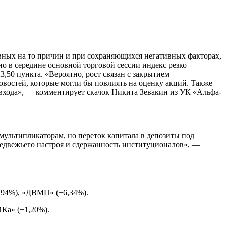
явных на то причин и при сохраняющихся негативных факторах,
о в середине основной торговой сессии индекс резко
3,50 пункта. «Вероятно, рост
связан с закрытием
востей, которые могли бы повлиять на оценку акций. Также
 входа», — комментирует скачок Никита Зевакин из УК «Альфа-
мультипликаторам, но переток капитала в депозиты под
медвежьего настроя и сдержанность институционалов», —
5,94%), «ДВМП» (+6,34%).
ИКа» (−1,20%).