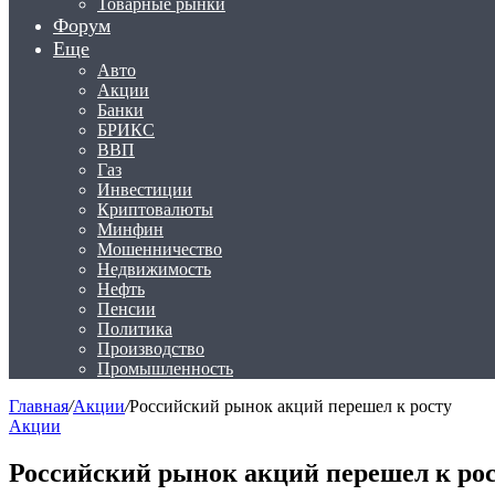
Товарные рынки
Форум
Еще
Авто
Акции
Банки
БРИКС
ВВП
Газ
Инвестиции
Криптовалюты
Минфин
Мошенничество
Недвижимость
Нефть
Пенсии
Политика
Производство
Промышленность
Главная
/
Акции
/
Российский рынок акций перешел к росту
Акции
Российский рынок акций перешел к ро