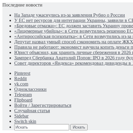
Последние новости
На Западе ужаснулись из-за заявления Рубио о России
У ЕС нет ресурсов для интеграции Украины, заявили в С
«Бредовые отмазки»: ЕС должен заставить Украину про
«Лицемерные убийцы»: в Сети возмутились решению ЕС
«Антироссийская психопатка»: в Сети возмутились из-за
Депутат назвал умный способ сэкономить на оплате ЖК
Правила не работают: экономист научила копить деньги 
Юрист объяснил, как хранить личные сбережения в 2026 
Зампред Сбербанка Анатолий Попов: IPO в 2026 году бу
Совет директоров «Яндекса» рекомендовал дивиденды в 
Pinterest
Reddit
vk.com
Одноклассники
Telegram
Flipboard
Войти / Зарегистрироваться
Случайная статья
Sidebar
Switch skin
Искать