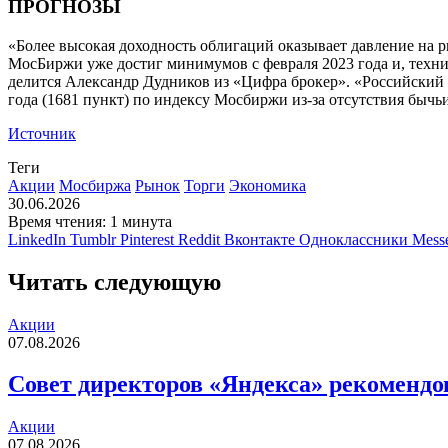
ПРОГНОЗЫ
«Более высокая доходность облигаций оказывает давление на р
МосБиржи уже достиг минимумов с февраля 2023 года и, технич
делится Александр Дудников из «Цифра брокер». «Российский 
года (1681 пункт) по индексу Мосбиржи из-за отсутствия бычь
Источник
Теги
Акции
Мосбиржа
Рынок
Торги
Экономика
30.06.2026
Время чтения: 1 минута
LinkedIn
Tumblr
Pinterest
Reddit
Вконтакте
Одноклассники
Mess
Читать следующую
Акции
07.08.2026
Совет директоров «Яндекса» рекомендо
Акции
07.08.2026