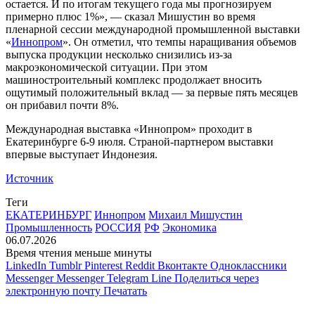
остается. И по итогам текущего года мы прогнозируем
примерно плюс 1%», — сказал Мишустин во время
пленарной сессии международной промышленной выставки
«
Иннопром
». Он отметил, что темпы наращивания объемов
выпуска продукции несколько снизились из-за
макроэкономической ситуации. При этом
машиностроительный комплекс продолжает вносить
ощутимый положительный вклад — за первые пять месяцев
он прибавил почти 8%.
Международная выставка «Иннопром» проходит в
Екатеринбурге 6-9 июля. Страной-партнером выставки
впервые выступает Индонезия.
Источник
Теги
ЕКАТЕРИНБУРГ
Иннопром
Михаил Мишустин
Промышленность
РОССИЯ
РФ
Экономика
06.07.2026
Время чтения меньше минуты
LinkedIn
Tumblr
Pinterest
Reddit
Вконтакте
Одноклассники
Messenger
Messenger
Telegram
Line
Поделиться через
электронную почту
Печатать