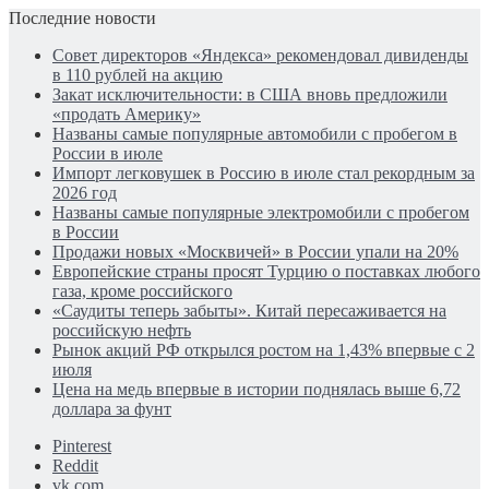
Последние новости
Совет директоров «Яндекса» рекомендовал дивиденды
в 110 рублей на акцию
Закат исключительности: в США вновь предложили
«продать Америку»
Названы самые популярные автомобили с пробегом в
России в июле
Импорт легковушек в Россию в июле стал рекордным за
2026 год
Названы самые популярные электромобили с пробегом
в России
Продажи новых «Москвичей» в России упали на 20%
Европейские страны просят Турцию о поставках любого
газа, кроме российского
«Саудиты теперь забыты». Китай пересаживается на
российскую нефть
Рынок акций РФ открылся ростом на 1,43% впервые с 2
июля
Цена на медь впервые в истории поднялась выше 6,72
доллара за фунт
Pinterest
Reddit
vk.com