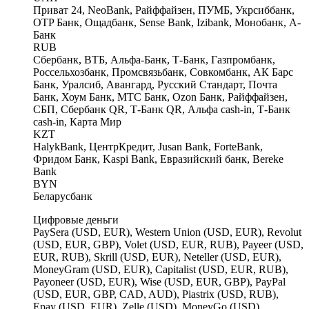
Приват 24, NeoBank, Райффайзен, ПУМБ, Укрсиббанк,
OTP Банк, Ощадбанк, Sense Bank, Izibank, Монобанк, A-
Банк
RUB
Сбербанк, ВТБ, Альфа-Банк, Т-Банк, Газпромбанк,
Россельхозбанк, Промсвязьбанк, Совкомбанк, АК Барс
Банк, Уралсиб, Авангард, Русский Стандарт, Почта
Банк, Хоум Банк, МТС Банк, Ozon Банк, Райффайзен,
СБП, Сбербанк QR, Т-Банк QR, Альфа cash-in, Т-Банк
cash-in, Карта Мир
KZT
HalykBank, ЦентрКредит, Jusan Bank, ForteBank,
Фридом Банк, Kaspi Bank, Евразийский банк, Bereke
Bank
BYN
Беларусбанк
Цифровые деньги
PaySera (USD, EUR), Western Union (USD, EUR), Revolut
(USD, EUR, GBP), Volet (USD, EUR, RUB), Payeer (USD,
EUR, RUB), Skrill (USD, EUR), Neteller (USD, EUR),
MoneyGram (USD, EUR), Capitalist (USD, EUR, RUB),
Payoneer (USD, EUR), Wise (USD, EUR, GBP), PayPal
(USD, EUR, GBP, CAD, AUD), Piastrix (USD, RUB),
Epay (USD, EUR), Zelle (USD), MoneyGo (USD),