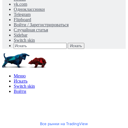
vk.com
Одноклассники
Telegram
Flipboard
Войти / Зарегистрироваться
Случайная статья
Sidebar
Switch skin
Искать
Меню
Искать
Switch skin
Войти
Все рынки на TradingView