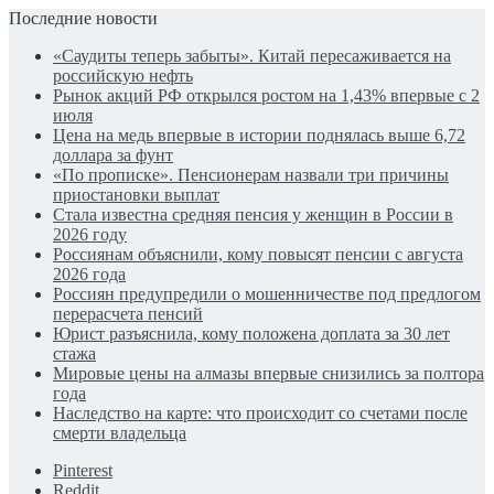
Последние новости
«Саудиты теперь забыты». Китай пересаживается на
российскую нефть
Рынок акций РФ открылся ростом на 1,43% впервые с 2
июля
Цена на медь впервые в истории поднялась выше 6,72
доллара за фунт
«По прописке». Пенсионерам назвали три причины
приостановки выплат
Стала известна средняя пенсия у женщин в России в
2026 году
Россиянам объяснили, кому повысят пенсии с августа
2026 года
Россиян предупредили о мошенничестве под предлогом
перерасчета пенсий
Юрист разъяснила, кому положена доплата за 30 лет
стажа
Мировые цены на алмазы впервые снизились за полтора
года
Наследство на карте: что происходит со счетами после
смерти владельца
Pinterest
Reddit