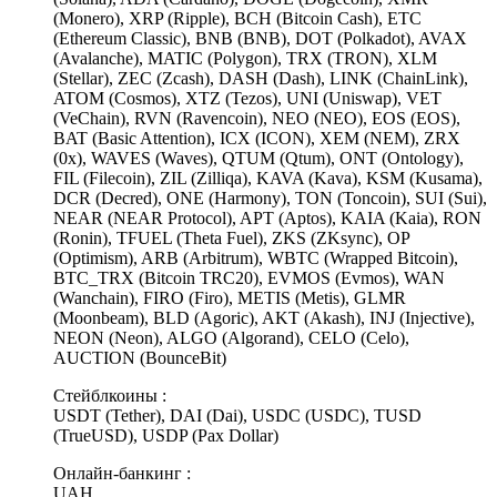
(Monero), XRP (Ripple), BCH (Bitcoin Cash), ETC
(Ethereum Classic), BNB (BNB), DOT (Polkadot), AVAX
(Avalanche), MATIC (Polygon), TRX (TRON), XLM
(Stellar), ZEC (Zcash), DASH (Dash), LINK (ChainLink),
ATOM (Cosmos), XTZ (Tezos), UNI (Uniswap), VET
(VeChain), RVN (Ravencoin), NEO (NEO), EOS (EOS),
BAT (Basic Attention), ICX (ICON), XEM (NEM), ZRX
(0x), WAVES (Waves), QTUM (Qtum), ONT (Ontology),
FIL (Filecoin), ZIL (Zilliqa), KAVA (Kava), KSM (Kusama),
DCR (Decred), ONE (Harmony), TON (Toncoin), SUI (Sui),
NEAR (NEAR Protocol), APT (Aptos), KAIA (Kaia), RON
(Ronin), TFUEL (Theta Fuel), ZKS (ZKsync), OP
(Optimism), ARB (Arbitrum), WBTC (Wrapped Bitcoin),
BTC_TRX (Bitcoin TRC20), EVMOS (Evmos), WAN
(Wanchain), FIRO (Firo), METIS (Metis), GLMR
(Moonbeam), BLD (Agoric), AKT (Akash), INJ (Injective),
NEON (Neon), ALGO (Algorand), CELO (Celo),
AUCTION (BounceBit)
Стейблкоины :
USDT (Tether), DAI (Dai), USDC (USDC), TUSD
(TrueUSD), USDP (Pax Dollar)
Онлайн-банкинг :
UAH