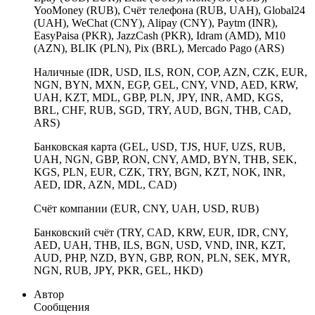
YooMoney (RUB), Счёт телефона (RUB, UAH), Global24
(UAH), WeChat (CNY), Alipay (CNY), Paytm (INR),
EasyPaisa (PKR), JazzCash (PKR), Idram (AMD), M10
(AZN), BLIK (PLN), Pix (BRL), Mercado Pago (ARS)
Наличные (IDR, USD, ILS, RON, COP, AZN, CZK, EUR,
NGN, BYN, MXN, EGP, GEL, CNY, VND, AED, KRW,
UAH, KZT, MDL, GBP, PLN, JPY, INR, AMD, KGS,
BRL, CHF, RUB, SGD, TRY, AUD, BGN, THB, CAD,
ARS)
Банковская карта (GEL, USD, TJS, HUF, UZS, RUB,
UAH, NGN, GBP, RON, CNY, AMD, BYN, THB, SEK,
KGS, PLN, EUR, CZK, TRY, BGN, KZT, NOK, INR,
AED, IDR, AZN, MDL, CAD)
Счёт компании (EUR, CNY, UAH, USD, RUB)
Банковский счёт (TRY, CAD, KRW, EUR, IDR, CNY,
AED, UAH, THB, ILS, BGN, USD, VND, INR, KZT,
AUD, PHP, NZD, BYN, GBP, RON, PLN, SEK, MYR,
NGN, RUB, JPY, PKR, GEL, HKD)
Автор
Сообщения