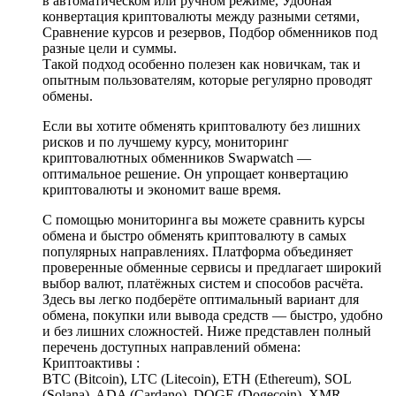
в автоматическом или ручном режиме, Удобная
конвертация криптовалюты между разными сетями,
Сравнение курсов и резервов, Подбор обменников под
разные цели и суммы.
Такой подход особенно полезен как новичкам, так и
опытным пользователям, которые регулярно проводят
обмены.
Если вы хотите обменять криптовалюту без лишних
рисков и по лучшему курсу, мониторинг
криптовалютных обменников Swapwatch —
оптимальное решение. Он упрощает конвертацию
криптовалюты и экономит ваше время.
С помощью мониторинга вы можете сравнить курсы
обмена и быстро обменять криптовалюту в самых
популярных направлениях. Платформа объединяет
проверенные обменные сервисы и предлагает широкий
выбор валют, платёжных систем и способов расчёта.
Здесь вы легко подберёте оптимальный вариант для
обмена, покупки или вывода средств — быстро, удобно
и без лишних сложностей. Ниже представлен полный
перечень доступных направлений обмена:
Криптоактивы :
BTC (Bitcoin), LTC (Litecoin), ETH (Ethereum), SOL
(Solana), ADA (Cardano), DOGE (Dogecoin), XMR