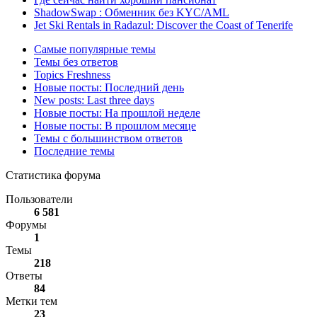
ShadowSwap : Обменник без KYC/AML
Jet Ski Rentals in Radazul: Discover the Coast of Tenerife
Самые популярные темы
Темы без ответов
Topics Freshness
Новые посты: Последний день
New posts: Last three days
Новые посты: На прошлой неделе
Новые посты: В прошлом месяце
Темы с большинством ответов
Последние темы
Статистика форума
Пользователи
6 581
Форумы
1
Темы
218
Ответы
84
Метки тем
23