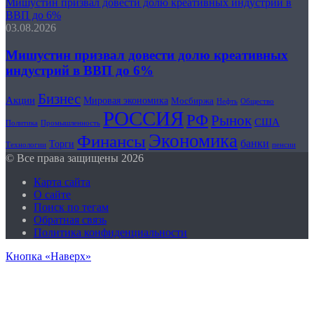
Мишустин призвал довести долю креативных индустрий в
ВВП до 6%
03.08.2026
Мишустин призвал довести долю креативных
индустрий в ВВП до 6%
Бизнес
Акции
Мировая экономика
Мосбиржа
Общество
Нефть
РОССИЯ
РФ
Рынок
США
Политика
Промышленность
Экономика
Финансы
банки
Торги
Технологии
пенсии
© Все права защищены 2026
Карта сайта
О сайте
Поиск по тегам
Обратная связь
Политика конфиденциальности
Кнопка «Наверх»