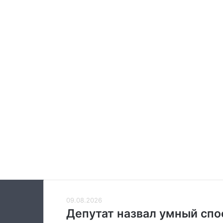
Депутат
09.08.2026
назвал
Депутат назвал умный спо
умный