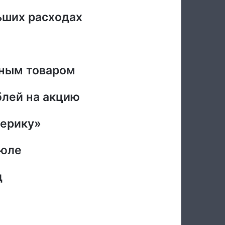
ьших расходах
чным товаром
блей на акцию
мерику»
июле
д