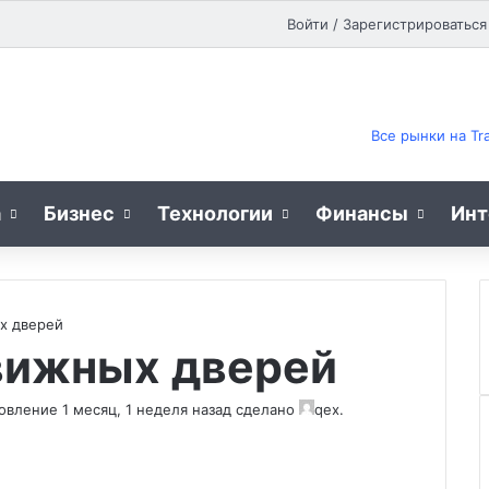
Pinterest
Reddit
vk.com
Одноклассники
Telegram
Flipboard
Войти / Зарегистрироваться
Все рынки на Tr
а
Бизнес
Технологии
Финансы
Инт
х дверей
вижных дверей
бновление
1 месяц, 1 неделя назад
сделано
qex
.