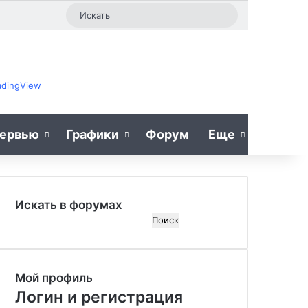
Случайная статья
Sidebar
Switch skin
Искать
adingView
ервью
Графики
Форум
Еще
Искать в форумах
П
о
и
с
Мой профиль
к
:
Логин и регистрация