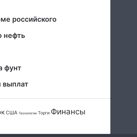
оме российского
ю нефть
а фунт
и выплат
Финансы
ок
США
Торги
Технологии