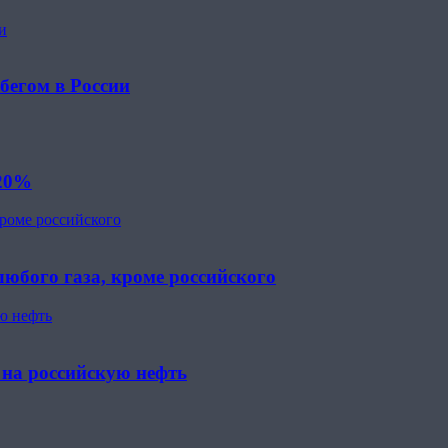
и
бегом в России
 20%
кроме российского
юбого газа, кроме российского
ю нефть
 на российскую нефть