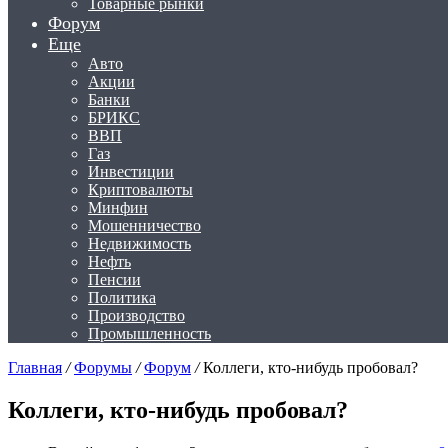
Товарные рынки
Форум
Еще
Авто
Акции
Банки
БРИКС
ВВП
Газ
Инвестиции
Криптовалюты
Минфин
Мошенничество
Недвижимость
Нефть
Пенсии
Политика
Производство
Промышленность
Главная
/
Форумы
/
Форум
/
Коллеги, кто-нибудь пробовал?
Коллеги, кто-нибудь пробовал?