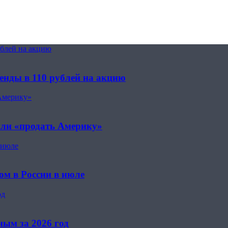
ублей на акцию
енды в 110 рублей на акцию
Америку»
или «продать Америку»
 июле
м в России в июле
од
ным за 2026 год