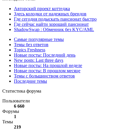
Авторский проект коттеджа
Здесь колодки от надежных брендов
Где сегодня подыскать пансионат быстро
Где сейчас найти хороший пансионат
ShadowSwap : Обменник без KYC/AML
Самые популярные темы
Темы без ответов
Topics Freshness
Новые посты: Последний день
New posts: Last three days
Новые посты: На прошлой неделе
Новые посты: В прошлом месяце
Темы с большинством ответов
Последние темы
Статистика форума
Пользователи
6 660
Форумы
1
Темы
219