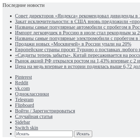
Последние новости
Совет директоров «Яндекса» рекомендовал дивиденды в 
Закат исключительности: в США вновь предложили «пр
Названы самые популярные автомобили с пробегом в Рос
Импорт легковушек в Россию в июле стал рекордным за 2
Названы самые популярные электромобили с пробегом в
Продажи новых «Москвичей» в России упали на 20%
Европейские страны просят Турцию о поставках любого г
«Саудиты теперь забыты». Китай пересаживается на рос
Рынок акций РФ открылся ростом на 1,43% впервые с 2 
Цена на медь впервые в истории поднялась выше 6,72 дол
Pinterest
Reddit
vk.com
Одноклассники
Telegram
Flipboard
Войти / Зарегистрироваться
Случайная статья
Sidebar
Switch skin
Искать