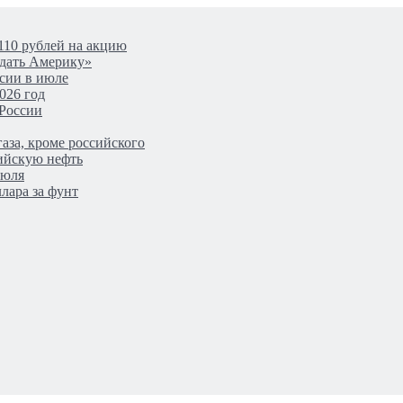
110 рублей на акцию
одать Америку»
сии в июле
026 год
 России
аза, кроме российского
сийскую нефть
июля
лара за фунт