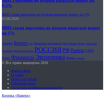
ВВП Германии во втором квартале вырос на
0,2%
ВВП стран еврозоны во втором квартале вырос на 1%
03.08.2026
ВВП стран еврозоны во втором квартале вырос
на 1%
Бизнес
Акции
Мировая экономика
Мосбиржа
Нефть
Общество
Газ
РОССИЯ
РФ
Рынок
США
Политика
Промышленность
Экономика
Финансы
банки
Торги
пенсии
© Все права защищены 2026
Карта сайта
О сайте
Поиск по тегам
Обратная связь
Политика конфиденциальности
Кнопка «Наверх»