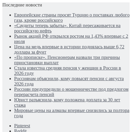
Последние новости
Европейские страны просят Турцию о поставках любого
газа, кроме российского
«Саудиты теперь забыты». Китай пересаживается на
российскую нефть
Рынок акций РФ открылся ростом на 1,43% впервые с 2
июля
Цена на медь впервые в истории поднялась выше 6,72
доллара за фунт
«По прописке». Пенсионерам назвали три причины
приостановки выплат
Стала известна средняя пенсия у женщин в России в
2026 году
Россиянам объяснили, кому повысят пенсии с августа
2026 года
Россиян предупредили о мошенничестве под предлогом
перерасчета пенсий
Юрист разъяснила, кому положена доплата за 30 лет
стажа
Мировые цены на алмазы впервые снизились за полтора
года
Pinterest
Reddit