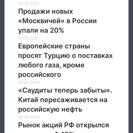
России
Продажи
07.08.2026
новых
Продажи новых
«Москвичей»
«Москвичей» в России
в
России
упали на 20%
упали
Европейские
07.08.2026
на
страны
Европейские страны
20%
просят
просят Турцию о поставках
Турцию
о
любого газа, кроме
поставках
российского
любого
газа,
«Саудиты
06.08.2026
кроме
теперь
«Саудиты теперь забыты».
российского
забыты».
Китай пересаживается на
Китай
пересаживается
российскую нефть
на
Рынок
05.08.2026
российскую
акций
Рынок акций РФ открылся
нефть
РФ