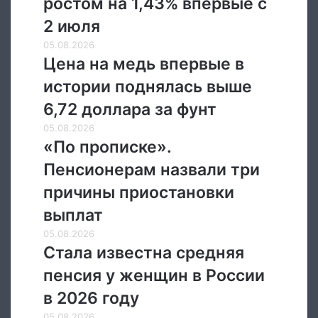
ростом на 1,43% впервые с
открылся
ростом
2 июля
на
Цена
05.08.2026
1,43%
на
Цена на медь впервые в
впервые
медь
с
истории поднялась выше
впервые
2
в
6,72 доллара за фунт
июля
истории
«По
05.08.2026
поднялась
прописке».
«По прописке».
выше
Пенсионерам
6,72
Пенсионерам назвали три
назвали
доллара
три
причины приостановки
за
причины
фунт
выплат
приостановки
выплат
Стала
05.08.2026
известна
Стала известна средняя
средняя
пенсия у женщин в России
пенсия
у
в 2026 году
женщин
Россиянам
05.08.2026