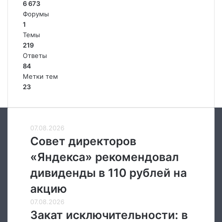
6 673
Форумы
1
Темы
219
Ответы
84
Метки тем
23
Совет
07.08.2026
директоров
Совет директоров
«Яндекса»
«Яндекса» рекомендовал
рекомендовал
дивиденды
дивиденды в 110 рублей на
в
акцию
110
рублей
Закат
07.08.2026
на
исключительности:
Закат исключительности: в
акцию