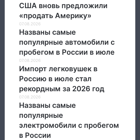
в
США вновь предложили
США
вновь
«продать Америку»
предложили
Названы
07.08.2026
«продать
самые
Названы самые
Америку»
популярные
популярные автомобили с
автомобили
с
пробегом в России в июле
пробегом
Импорт
07.08.2026
в
легковушек
Импорт легковушек в
России
в
в
Россию в июле стал
Россию
июле
в
рекордным за 2026 год
июле
Названы
07.08.2026
стал
самые
Названы самые
рекордным
популярные
за
популярные
электромобили
2026
с
электромобили с пробегом
год
пробегом
в России
в