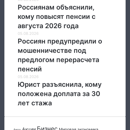
в
объяснили,
Россиянам объяснили,
России
кому
в
кому повысят пенсии с
повысят
2026
пенсии
августа 2026 года
году
с
Россиян
05.08.2026
августа
предупредили
Россиян предупредили о
2026
о
года
мошенничестве под
мошенничестве
под
предлогом перерасчета
предлогом
пенсий
перерасчета
пенсий
Юрист
05.08.2026
разъяснила,
Юрист разъяснила, кому
кому
положена доплата за 30
положена
доплата
лет стажа
за
30
лет
стажа
Бизнес
Акции
Мировая экономика
Авто