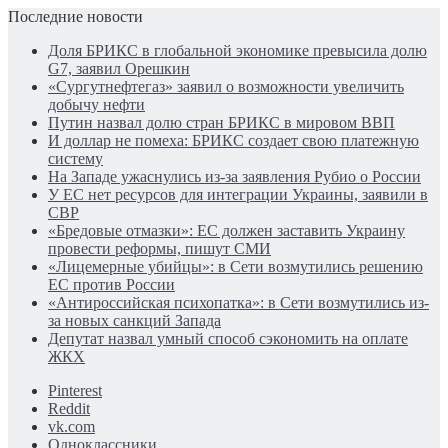
Последние новости
Доля БРИКС в глобальной экономике превысила долю
G7, заявил Орешкин
«Сургутнефтегаз» заявил о возможности увеличить
добычу нефти
Путин назвал долю стран БРИКС в мировом ВВП
И доллар не помеха: БРИКС создает свою платежную
систему
На Западе ужаснулись из-за заявления Рубио о России
У ЕС нет ресурсов для интеграции Украины, заявили в
СВР
«Бредовые отмазки»: ЕС должен заставить Украину
провести реформы, пишут СМИ
«Лицемерные убийцы»: в Сети возмутились решению
ЕС против России
«Антироссийская психопатка»: в Сети возмутились из-
за новых санкций Запада
Депутат назвал умный способ сэкономить на оплате
ЖКХ
Pinterest
Reddit
vk.com
Одноклассники