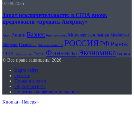
07.08.2026
Закат исключительности: в США вновь
предложили «продать Америку»
Бизнес
Акции
Мировая экономика
Мосбиржа
Авто
Криптовалюта
РОССИЯ
РФ
Рынок
Политика
Общество
Промышленность
Экономика
Финансы
США
банки
Торги
Технологии
© Все права защищены 2026
Карта сайта
О сайте
Поиск по тегам
Обратная связь
Политика конфиденциальности
Кнопка «Наверх»