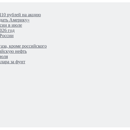
110 рублей на акцию
одать Америку»
сии в июле
026 год
 России
аза, кроме российского
сийскую нефть
июля
лара за фунт