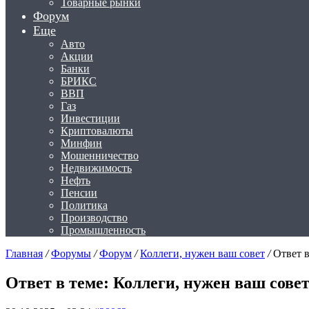
Товарные рынки
Форум
Еще
Авто
Акции
Банки
БРИКС
ВВП
Газ
Инвестиции
Криптовалюты
Минфин
Мошенничество
Недвижимость
Нефть
Пенсии
Политика
Производство
Промышленность
Главная
/
Форумы
/
Форум
/
Коллеги, нужен ваш совет
/
Ответ в
Ответ в теме: Коллеги, нужен ваш сове