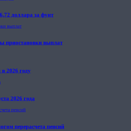
6,72 доллара за фунт
вки выплат
ны приостановки выплат
 в 2026 году
а
ста 2026 года
счета пенсий
огом перерасчета пенсий