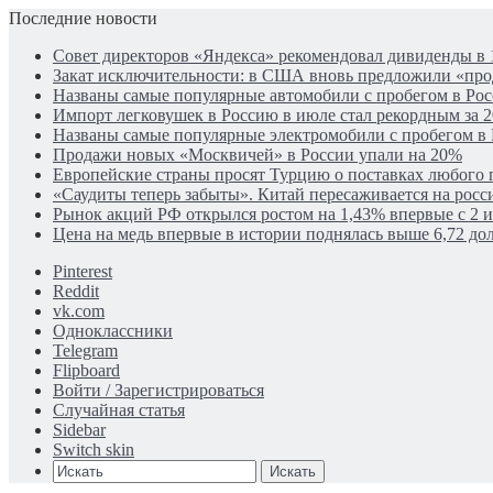
Последние новости
Совет директоров «Яндекса» рекомендовал дивиденды в 
Закат исключительности: в США вновь предложили «пр
Названы самые популярные автомобили с пробегом в Рос
Импорт легковушек в Россию в июле стал рекордным за 2
Названы самые популярные электромобили с пробегом в
Продажи новых «Москвичей» в России упали на 20%
Европейские страны просят Турцию о поставках любого г
«Саудиты теперь забыты». Китай пересаживается на рос
Рынок акций РФ открылся ростом на 1,43% впервые с 2 
Цена на медь впервые в истории поднялась выше 6,72 дол
Pinterest
Reddit
vk.com
Одноклассники
Telegram
Flipboard
Войти / Зарегистрироваться
Случайная статья
Sidebar
Switch skin
Искать