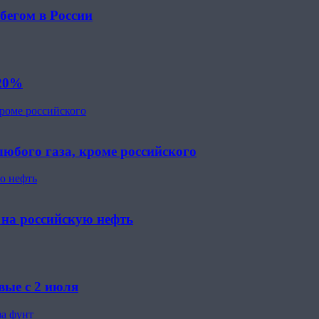
бегом в России
 20%
кроме российского
юбого газа, кроме российского
ю нефть
 на российскую нефть
вые с 2 июля
за фунт