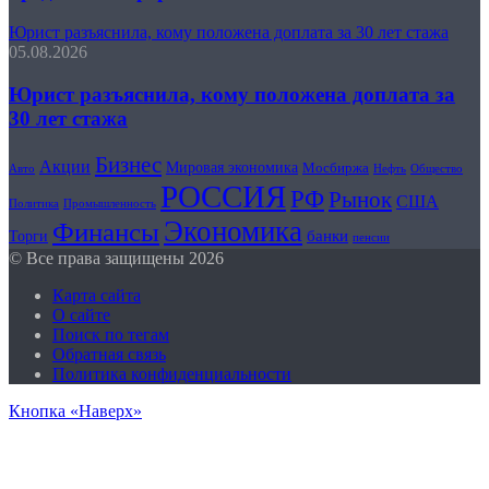
Юрист разъяснила, кому положена доплата за 30 лет стажа
05.08.2026
Юрист разъяснила, кому положена доплата за
30 лет стажа
Бизнес
Акции
Мировая экономика
Мосбиржа
Авто
Общество
Нефть
РОССИЯ
РФ
Рынок
США
Политика
Промышленность
Экономика
Финансы
банки
Торги
пенсии
© Все права защищены 2026
Карта сайта
О сайте
Поиск по тегам
Обратная связь
Политика конфиденциальности
Кнопка «Наверх»