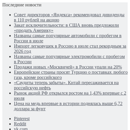
Последние новости
Совет директоров «Яндекса» рекомендовал дивиденды
в 110 рублей на акцию
Закат исключительности: в США вновь предложили
«продать Америку»
Названы самые популярные автомобили с пробегом в
России в июле
Импорт легковушек в Россию в июле стал рекордным за
2026 год
Названы самые популярные электромобили с пробегом
в России
Продажи новых «Москвичей» в России упали на 20%
Европейские страны просят Турцию о поставках любого
газа, кроме российского
«Саудиты теперь забыты». Китай пересаживается на
российскую нефть
Рынок акций РФ открылся ростом на 1,43% впервые с 2
июля
Цена на медь впервые в истории поднялась выше 6,72
доллара за фунт
Pinterest
Reddit
vk.com