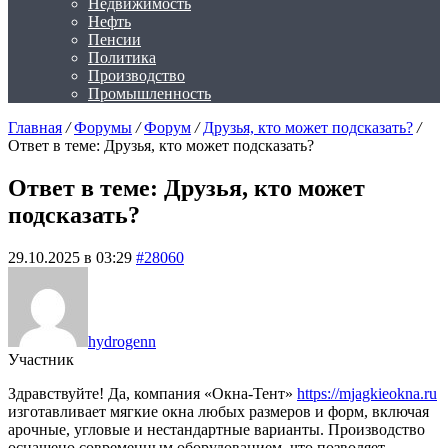
Недвижимость
Нефть
Пенсии
Политика
Производство
Промышленность
Главная
/
Форумы
/
Форум
/
Друзья, кто может подсказать?
/
Ответ в теме: Друзья, кто может подсказать?
Ответ в теме: Друзья, кто может
подсказать?
29.10.2025 в 03:29
#28060
hydrogenn
Участник
Здравствуйте! Да, компания «Окна‑Тент»
https://mjagkieokna.ru
изготавливает мягкие окна любых размеров и форм, включая
арочные, угловые и нестандартные варианты. Производство
оснащено современным оборудованием, что позволяет