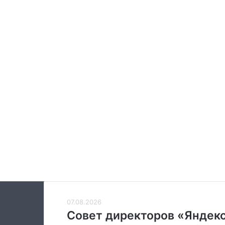
Совет
07.08.2026
директоров
Совет директоров «Яндекс
«Яндекса»