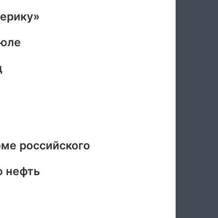
мерику»
июле
д
оме российского
ю нефть