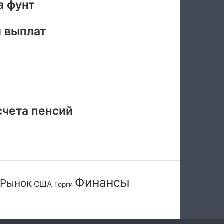
а фунт
и выплат
счета пенсий
Финансы
Рынок
США
Торги