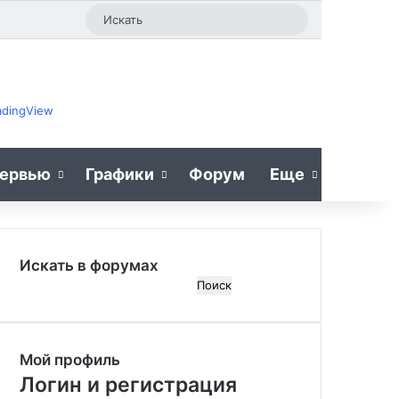
Случайная статья
Sidebar
Switch skin
Искать
adingView
ервью
Графики
Форум
Еще
Искать в форумах
П
о
и
с
Мой профиль
к
:
Логин и регистрация