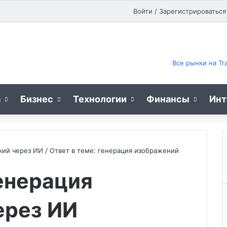
Pinterest
Reddit
vk.com
Одноклассники
Telegram
Flipboard
Войти / Зарегистрироваться
Все рынки на Tr
а
Бизнес
Технологии
Финансы
Инт
ний через ИИ
/
Ответ в теме: генерация изображений
генерация
ерез ИИ